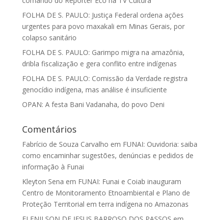
comando do Repórter Eco na TV Cultura
FOLHA DE S. PAULO: Justiça Federal ordena ações
urgentes para povo maxakali em Minas Gerais, por
colapso sanitário
FOLHA DE S. PAULO: Garimpo migra na amazônia,
dribla fiscalização e gera conflito entre indígenas
FOLHA DE S. PAULO: Comissão da Verdade registra
genocídio indígena, mas análise é insuficiente
OPAN: A festa Bani Vadanaha, do povo Deni
Comentários
Fabrício de Souza Carvalho
em
FUNAI: Ouvidoria: saiba
como encaminhar sugestões, denúncias e pedidos de
informação à Funai
Kleyton Sena
em
FUNAI: Funai e Coiab inauguram
Centro de Monitoramento Etnoambiental e Plano de
Proteção Territorial em terra indígena no Amazonas
ELENILSON DE JESUS BARROSO DOS PASSOS
em