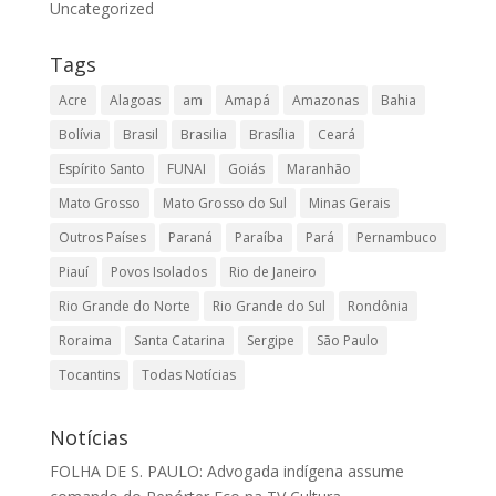
Uncategorized
Tags
Acre
Alagoas
am
Amapá
Amazonas
Bahia
Bolívia
Brasil
Brasilia
Brasília
Ceará
Espírito Santo
FUNAI
Goiás
Maranhão
Mato Grosso
Mato Grosso do Sul
Minas Gerais
Outros Países
Paraná
Paraíba
Pará
Pernambuco
Piauí
Povos Isolados
Rio de Janeiro
Rio Grande do Norte
Rio Grande do Sul
Rondônia
Roraima
Santa Catarina
Sergipe
São Paulo
Tocantins
Todas Notícias
Notícias
FOLHA DE S. PAULO: Advogada indígena assume