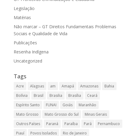
Legislação
Matérias
Não marcar – GT Direitos Fundamentais Problemas
Sociais e Qualidade de Vida
Publicações
Resenha Indígena
Uncategorized
Tags
Acre
Alagoas
am
Amapá
Amazonas
Bahia
Bolívia
Brasil
Brasilia
Brasília
Ceará
Espírito Santo
FUNAI
Goiás
Maranhão
Mato Grosso
Mato Grosso do Sul
Minas Gerais
Outros Países
Paraná
Paraíba
Pará
Pernambuco
Piauí
Povos Isolados
Rio de Janeiro