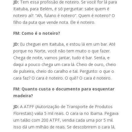
JD:
Tem essa profissão de noteiro. Se você for lá para
Itaituba, para Belém, é só perguntar: sabe quem é
noteiro aí?. “Ah, fulano é noteiro”. Quem é noteiro? O
filho da puta que vende nota. Ele é noteiro.
FM: Como é o noteiro?
JD:
Eu cheguei em Itaituba, e estou lá em um bar. Até
porque
no Norte, você não tem muito o que fazer.
Chega de noite, vamos jantar, tudo é bar. Senta, e
daqui a pouco chega um cara lá. Cheio de ouro, cheio
de pulseira, cheio do caralho e tal. Pergunto: o que o
cara faz? O cara é noteiro. O quê? O cara é noteiro.
FM: Quanto custa o documento para esquentar
madeira?
JD:
A ATPF (Autorização de Transporte de Produtos
Florestais) valia 5 mil reais. O cara ia no Ibama. Pegava
um talão com 200 ATPF, vendia cada uma por 5 mil.
Isso dá um milhão de reais. Se descobrirem o cara lá,