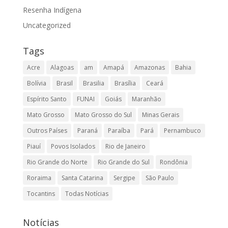
Resenha Indígena
Uncategorized
Tags
Acre
Alagoas
am
Amapá
Amazonas
Bahia
Bolívia
Brasil
Brasilia
Brasília
Ceará
Espírito Santo
FUNAI
Goiás
Maranhão
Mato Grosso
Mato Grosso do Sul
Minas Gerais
Outros Países
Paraná
Paraíba
Pará
Pernambuco
Piauí
Povos Isolados
Rio de Janeiro
Rio Grande do Norte
Rio Grande do Sul
Rondônia
Roraima
Santa Catarina
Sergipe
São Paulo
Tocantins
Todas Notícias
Notícias