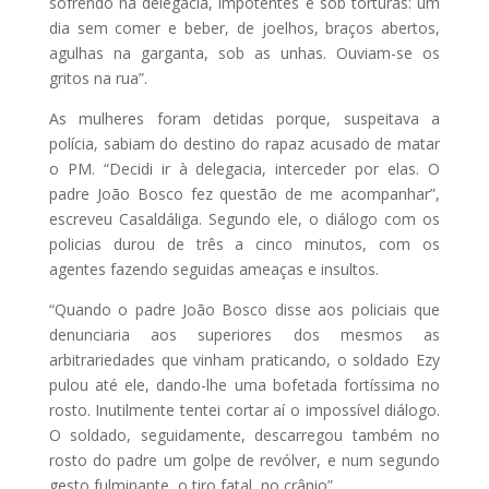
sofrendo na delegacia, impotentes e sob torturas: um
dia sem comer e beber, de joelhos, braços abertos,
agulhas na garganta, sob as unhas. Ouviam-se os
gritos na rua”.
As mulheres foram detidas porque, suspeitava a
polícia, sabiam do destino do rapaz acusado de matar
o PM. “Decidi ir à delegacia, interceder por elas. O
padre João Bosco fez questão de me acompanhar”,
escreveu Casaldáliga. Segundo ele, o diálogo com os
policias durou de três a cinco minutos, com os
agentes fazendo seguidas ameaças e insultos.
“Quando o padre João Bosco disse aos policiais que
denunciaria aos superiores dos mesmos as
arbitrariedades que vinham praticando, o soldado Ezy
pulou até ele, dando-lhe uma bofetada fortíssima no
rosto. Inutilmente tentei cortar aí o impossível diálogo.
O soldado, seguidamente, descarregou também no
rosto do padre um golpe de revólver, e num segundo
gesto fulminante, o tiro fatal, no crânio”.