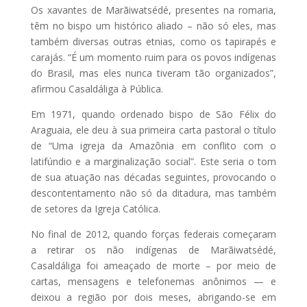
Os xavantes de Marãiwatsédé, presentes na romaria,
têm no bispo um histórico aliado – não só eles, mas
também diversas outras etnias, como os tapirapés e
carajás. “É um momento ruim para os povos indígenas
do Brasil, mas eles nunca tiveram tão organizados”,
afirmou Casaldáliga à Pública.
Em 1971, quando ordenado bispo de São Félix do
Araguaia, ele deu à sua primeira carta pastoral o título
de “Uma igreja da Amazônia em conflito com o
latifúndio e a marginalização social”. Este seria o tom
de sua atuação nas décadas seguintes, provocando o
descontentamento não só da ditadura, mas também
de setores da Igreja Católica.
No final de 2012, quando forças federais começaram
a retirar os não indígenas de Marãiwatsédé,
Casaldáliga foi ameaçado de morte – por meio de
cartas, mensagens e telefonemas anônimos — e
deixou a região por dois meses, abrigando-se em