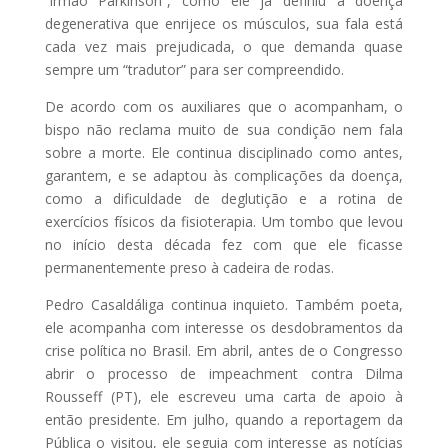
“irmão Parkinson”, como ele já definiu a doença
degenerativa que enrijece os músculos, sua fala está
cada vez mais prejudicada, o que demanda quase
sempre um “tradutor” para ser compreendido.
De acordo com os auxiliares que o acompanham, o
bispo não reclama muito de sua condição nem fala
sobre a morte. Ele continua disciplinado como antes,
garantem, e se adaptou às complicações da doença,
como a dificuldade de deglutição e a rotina de
exercícios físicos da fisioterapia. Um tombo que levou
no início desta década fez com que ele ficasse
permanentemente preso à cadeira de rodas.
Pedro Casaldáliga continua inquieto. Também poeta,
ele acompanha com interesse os desdobramentos da
crise política no Brasil. Em abril, antes de o Congresso
abrir o processo de impeachment contra Dilma
Rousseff (PT), ele escreveu uma carta de apoio à
então presidente. Em julho, quando a reportagem da
Pública o visitou, ele seguia com interesse as notícias