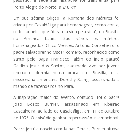
passado, a sede administrativa foi transferida para
Porto Alegre do Norte, a 218 km.
Em sua sétima edição, a Romaria dos Mártires foi
criada por Casaldáliga para homenagear, como conta,
todos aqueles que “deram a vida pela vida”, no Brasil e
na América Latina. São vários os mártires
homenageados: Chico Mendes, Antônio Conselheiro, o
padre salvadorenho Oscar Romero, reconhecido como
santo pelo papa Francisco, além do índio pataxó
Galdino Jesus dos Santos, queimado vivo por jovens
enquanto dormia numa praça em Brasília, e a
missionária americana Dorothy Stang, assassinada a
mando de fazendeiros no Pará.
A inspiração maior do evento, contudo, foi o padre
João Bosco Burnier, assassinado em Ribeirão
Cascalheira, ao lado de Casaldáliga, em 11 de outubro
de 1976. O episódio ganhou repercussão internacional.
Padre jesuíta nascido em Minas Gerais, Burnier atuava