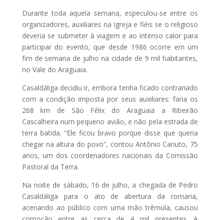
Durante toda aquela semana, especulou-se entre os
organizadores, auxiliares na Igreja e fiéis se o religioso
deveria se submeter à viagem e ao intenso calor para
participar do evento, que desde 1986 ocorre em um
fim de semana de julho na cidade de 9 mil habitantes,
no Vale do Araguaia.
Casaldáliga decidiu ir, embora tenha ficado contrariado
com a condição imposta por seus auxiliares: faria os
268 km de São Félix do Araguaia a Ribeirão
Cascalheira num pequeno avião, e não pela estrada de
terra batida. “Ele ficou bravo porque disse que queria
chegar na altura do povo”, contou Antônio Canuto, 75
anos, um dos coordenadores nacionais da Comissão
Pastoral da Terra.
Na noite de sábado, 16 de julho, a chegada de Pedro
Casaldáliga para o ato de abertura da romaria,
acenando ao público com uma mão trêmula, causou
comoção entre as cerca de 4 mil presentes. A