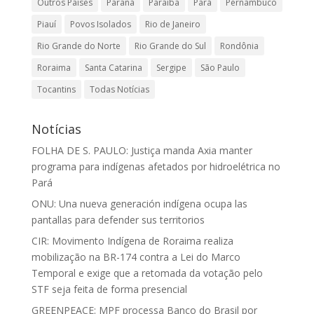
Outros Países
Paraná
Paraíba
Pará
Pernambuco
Piauí
Povos Isolados
Rio de Janeiro
Rio Grande do Norte
Rio Grande do Sul
Rondônia
Roraima
Santa Catarina
Sergipe
São Paulo
Tocantins
Todas Notícias
Notícias
FOLHA DE S. PAULO: Justiça manda Axia manter
programa para indígenas afetados por hidroelétrica no
Pará
ONU: Una nueva generación indígena ocupa las
pantallas para defender sus territorios
CIR: Movimento Indígena de Roraima realiza
mobilização na BR-174 contra a Lei do Marco
Temporal e exige que a retomada da votação pelo
STF seja feita de forma presencial
GREENPEACE: MPF processa Banco do Brasil por