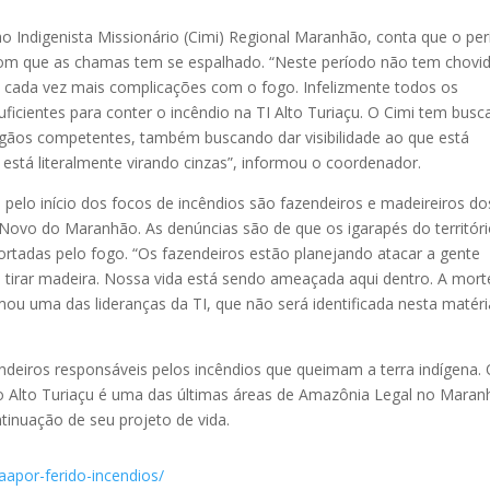
o Indigenista Missionário (Cimi) Regional Maranhão, conta que o pe
com que as chamas tem se espalhado. “Neste período não tem chovi
 cada vez mais complicações com o fogo. Infelizmente todos os
ficientes para conter o incêndio na TI Alto Turiaçu. O Cimi tem bus
gãos competentes, também buscando dar visibilidade ao que está
está literalmente virando cinzas”, informou o coordenador.
 pelo início dos focos de incêndios são fazendeiros e madeireiros do
Novo do Maranhão. As denúncias são de que os igarapés do territór
rtadas pelo fogo. “Os fazendeiros estão planejando atacar a gente
 tirar madeira. Nossa vida está sendo ameaçada aqui dentro. A mort
mou uma das lideranças da TI, que não será identificada nesta matéri
endeiros responsáveis pelos incêndios que queimam a terra indígena.
do Alto Turiaçu é uma das últimas áreas de Amazônia Legal no Maran
ntinuação de seu projeto de vida.
aapor-ferido-incendios/