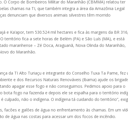
io. O Corpo de Bombeiros Militar do Maranhão (CBMMA) relatou ter
da pelas chamas na TI, que também integra a área da Amazônia Legal
nças denunciam que diversos animais silvestres têm morrido
ajá e Ka’apor, tem 530.524 mil hectares e fica às margens da BR 316
 O território fica a sete horas de Belém (PA) e São Luís (MA), e está
estado maranhense – Zé Doca, Araguanã, Nova Olinda do Maranhão,
 Novo do Maranhão.
rança da TI Alto Turiaçu e integrante do Conselho Tuxa Ta Pame, fez
mbiente e dos Recursos Naturais Renováveis (Ibama) ajude os brigadi
entando apagar esse fogo e não conseguimos. Pedimos apoio para o
o bota fogo na fazenda e depois ele se espalha para o território indí
 culpado, não o indígena. O indígena tá cuidando do território”, exig
es, facões e galões de água no enfrentamento às chamas. Em um víd
ão de água nas costas para acessar um dos focos de incêndio.