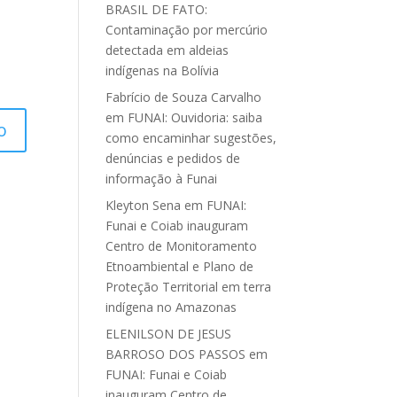
BRASIL DE FATO:
Contaminação por mercúrio
detectada em aldeias
indígenas na Bolívia
Fabrício de Souza Carvalho
em
FUNAI: Ouvidoria: saiba
como encaminhar sugestões,
denúncias e pedidos de
informação à Funai
Kleyton Sena
em
FUNAI:
Funai e Coiab inauguram
Centro de Monitoramento
Etnoambiental e Plano de
Proteção Territorial em terra
indígena no Amazonas
ELENILSON DE JESUS
BARROSO DOS PASSOS
em
FUNAI: Funai e Coiab
inauguram Centro de