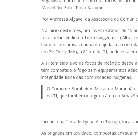
Brigadista tenta conter um dos focos de incêndi
Maranhão. Foto: Povo Ka’apor
Por Andressa Algave, da Assessoria de Comuni
No início deste mês, um jovem Ka’apor de 15 a
focos de incêndio na Terra Indígena (TI) Alto 
buraco com brasas enquanto ajudava a controlar 
em Zé Doca (MA), a 81 km da TI, onde está em
A TI tem sido alvo de focos de incêndio desde 
têm combatido o fogo sem equipamentos adequad
integridade física das comunidades indígenas.
O Corpo de Bombeiros Militar do Maranhão rel
na TI, que também integra a área da Amazô
Incêndio na Terra Indígena Alto Turiaçu, locali
As brigadas em atividade, compostas em sua ma