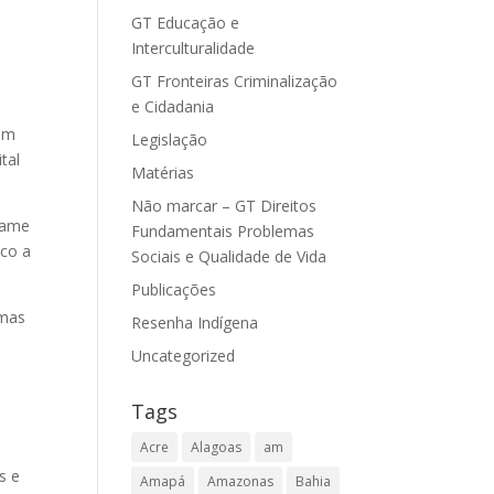
GT Educação e
Interculturalidade
GT Fronteiras Criminalização
e Cidadania
 um
Legislação
tal
Matérias
Não marcar – GT Direitos
 Pame
Fundamentais Problemas
sco a
Sociais e Qualidade de Vida
Publicações
amas
Resenha Indígena
Uncategorized
Tags
Acre
Alagoas
am
s e
Amapá
Amazonas
Bahia