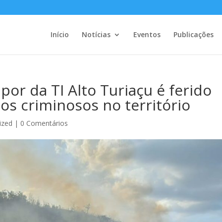
Início
Notícias
Eventos
Publicações
por da TI Alto Turiaçu é ferido
s criminosos no território
ized
|
0 Comentários