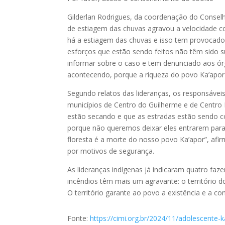
Gilderlan Rodrigues, da coordenação do Conselh
de estiagem das chuvas agravou a velocidade 
há a estiagem das chuvas e isso tem provocado
esforços que estão sendo feitos não têm sido su
informar sobre o caso e tem denunciado aos ór
acontecendo, porque a riqueza do povo Ka’apor 
Segundo relatos das lideranças, os responsáveis
municípios de Centro do Guilherme e de Centro 
estão secando e que as estradas estão sendo co
porque não queremos deixar eles entrarem para
floresta é a morte do nosso povo Ka’apor”, afir
por motivos de segurança.
As lideranças indígenas já indicaram quatro faz
incêndios têm mais um agravante: o território 
O território garante ao povo a existência e a co
Fonte:
https://cimi.org.br/2024/11/adolescente-k