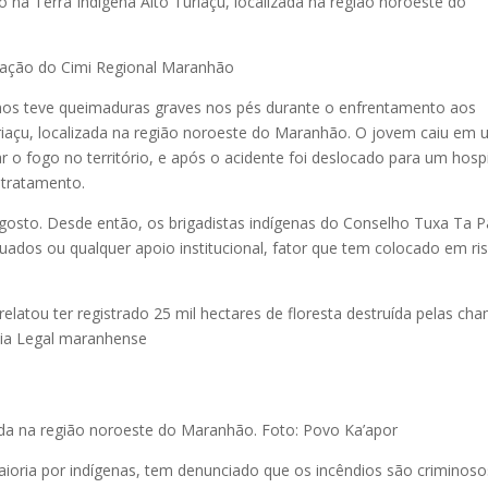
o na Terra Indígena Alto Turiaçu, localizada na região noroeste do
cação do Cimi Regional Maranhão
nos teve queimaduras graves nos pés durante o enfrentamento aos
Turiaçu, localizada na região noroeste do Maranhão. O jovem caiu em
o fogo no território, e após o acidente foi deslocado para um hospi
 tratamento.
agosto. Desde então, os brigadistas indígenas do Conselho Tuxa Ta
os ou qualquer apoio institucional, fator que tem colocado em ri
atou ter registrado 25 mil hectares de floresta destruída pelas ch
nia Legal maranhense
zada na região noroeste do Maranhão. Foto: Povo Ka’apor
ioria por indígenas, tem denunciado que os incêndios são criminoso