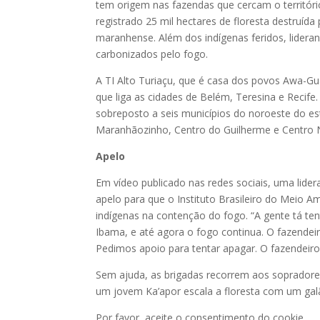
tem origem nas fazendas que cercam o territór
registrado 25 mil hectares de floresta destruí
maranhense. Além dos indígenas feridos, lidera
carbonizados pelo fogo.
A TI Alto Turiaçu, que é casa dos povos Awa-Gu
que liga as cidades de Belém, Teresina e Recife.
sobreposto a seis municípios do noroeste do 
Maranhãozinho, Centro do Guilherme e Centro
Apelo
Em vídeo publicado nas redes sociais, uma lide
apelo para que o Instituto Brasileiro do Meio A
indígenas na contenção do fogo. “A gente tá t
Ibama, e até agora o fogo continua. O fazendeir
Pedimos apoio para tentar apagar. O fazendeiro é
Sem ajuda, as brigadas recorrem aos soprador
um jovem Ka’apor escala a floresta com um gal
Por favor, aceite o consentimento do cookie