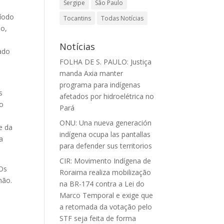
Sergipe
São Paulo
ríodo
Tocantins
Todas Notícias
do,
Notícias
cado
FOLHA DE S. PAULO: Justiça
manda Axia manter
programa para indígenas
s
afetados por hidroelétrica no
io
Pará
ONU: Una nueva generación
e da
indígena ocupa las pantallas
a
para defender sus territorios
CIR: Movimento Indígena de
 Os
Roraima realiza mobilização
hão.
na BR-174 contra a Lei do
Marco Temporal e exige que
a retomada da votação pelo
STF seja feita de forma