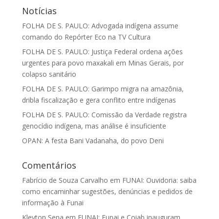
Notícias
FOLHA DE S. PAULO: Advogada indígena assume
comando do Repórter Eco na TV Cultura
FOLHA DE S. PAULO: Justiça Federal ordena ações
urgentes para povo maxakali em Minas Gerais, por
colapso sanitário
FOLHA DE S. PAULO: Garimpo migra na amazônia,
dribla fiscalização e gera conflito entre indígenas
FOLHA DE S. PAULO: Comissão da Verdade registra
genocídio indígena, mas análise é insuficiente
OPAN: A festa Bani Vadanaha, do povo Deni
Comentários
Fabrício de Souza Carvalho
em
FUNAI: Ouvidoria: saiba
como encaminhar sugestões, denúncias e pedidos de
informação à Funai
Kleyton Sena
em
FUNAI: Funai e Coiab inauguram