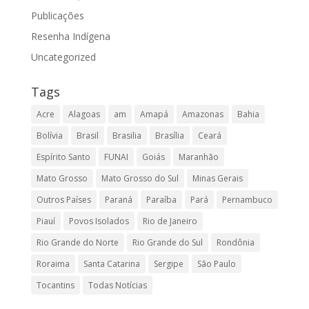
Publicações
Resenha Indígena
Uncategorized
Tags
Acre
Alagoas
am
Amapá
Amazonas
Bahia
Bolívia
Brasil
Brasilia
Brasília
Ceará
Espírito Santo
FUNAI
Goiás
Maranhão
Mato Grosso
Mato Grosso do Sul
Minas Gerais
Outros Países
Paraná
Paraíba
Pará
Pernambuco
Piauí
Povos Isolados
Rio de Janeiro
Rio Grande do Norte
Rio Grande do Sul
Rondônia
Roraima
Santa Catarina
Sergipe
São Paulo
Tocantins
Todas Notícias