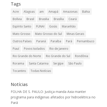
Tags
Acre
Alagoas
am
Amapá
Amazonas
Bahia
Bolívia
Brasil
Brasilia
Brasília
Ceará
Espírito Santo
FUNAI
Goiás
Maranhão
Mato Grosso
Mato Grosso do Sul
Minas Gerais
Outros Países
Paraná
Paraíba
Pará
Pernambuco
Piauí
Povos Isolados
Rio de Janeiro
Rio Grande do Norte
Rio Grande do Sul
Rondônia
Roraima
Santa Catarina
Sergipe
São Paulo
Tocantins
Todas Notícias
Notícias
FOLHA DE S. PAULO: Justiça manda Axia manter
programa para indígenas afetados por hidroelétrica no
Pará