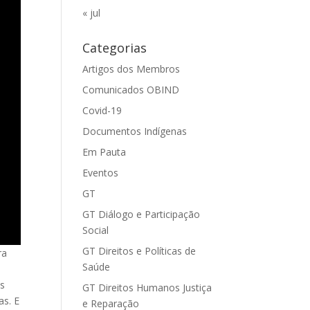
« jul
Categorias
Artigos dos Membros
Comunicados OBIND
Covid-19
Documentos Indígenas
Em Pauta
Eventos
GT
GT Diálogo e Participação
Social
GT Direitos e Políticas de
ra
Saúde
es
GT Direitos Humanos Justiça
as. E
e Reparação