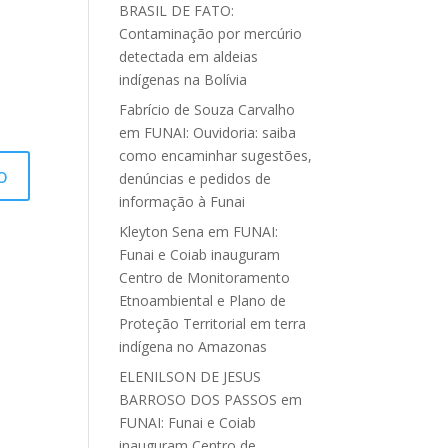
BRASIL DE FATO:
Contaminação por mercúrio
detectada em aldeias
indígenas na Bolívia
Fabrício de Souza Carvalho
em
FUNAI: Ouvidoria: saiba
como encaminhar sugestões,
denúncias e pedidos de
informação à Funai
Kleyton Sena
em
FUNAI:
Funai e Coiab inauguram
Centro de Monitoramento
Etnoambiental e Plano de
Proteção Territorial em terra
indígena no Amazonas
ELENILSON DE JESUS
BARROSO DOS PASSOS
em
FUNAI: Funai e Coiab
inauguram Centro de