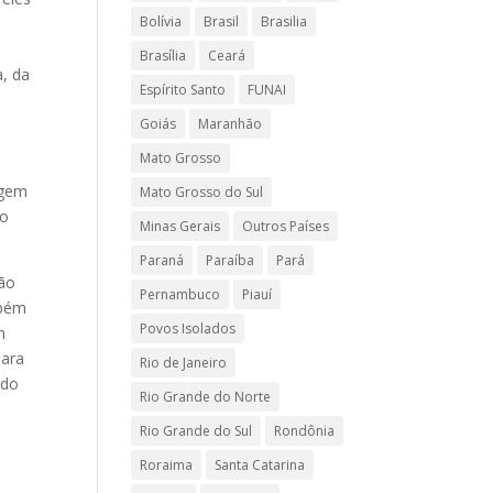
Bolívia
Brasil
Brasilia
Brasília
Ceará
a, da
Espírito Santo
FUNAI
Goiás
Maranhão
Mato Grosso
agem
Mato Grosso do Sul
do
Minas Gerais
Outros Países
Paraná
Paraíba
Pará
tão
Pernambuco
Piauí
mbém
Povos Isolados
m
para
Rio de Janeiro
ndo
Rio Grande do Norte
Rio Grande do Sul
Rondônia
Roraima
Santa Catarina