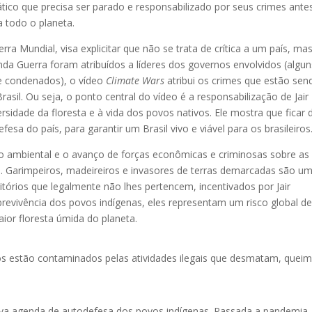
tico que precisa ser parado e responsabilizado por seus crimes ante
 todo o planeta.
a Mundial, visa explicitar que não se trata de crítica a um país, ma
a Guerra foram atribuídos a líderes dos governos envolvidos (algun
 e condenados), o vídeo
Climate Wars
atribui os crimes que estão sen
il. Ou seja, o ponto central do vídeo é a responsabilização de Jair
rsidade da floresta e à vida dos povos nativos. Ele mostra que ficar 
esa do país, para garantir um Brasil vivo e viável para os brasileiros
ão ambiental e o avanço de forças econômicas e criminosas sobre as
ro. Garimpeiros, madeireiros e invasores de terras demarcadas são u
ritórios que legalmente não lhes pertencem, incentivados por Jair
evivência dos povos indígenas, eles representam um risco global de
ior floresta úmida do planeta.
os estão contaminados pelas atividades ilegais que desmatam, quei
a agenda de autodefesa dos povos indígenas. Passada a pandemia,