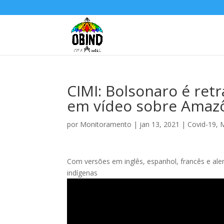
CIMI: Bolsonaro é ret
em vídeo sobre Amaz
por
Monitoramento
|
jan 13, 2021
|
Covid-19
,
M
Com versões em inglês, espanhol, francês e al
indígenas