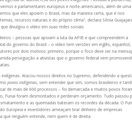
overnos e parlamentares europeus e norte-americanos, além de uma
emos que eles apoiem o Brasil, mas da maneira certa, que é nos
temas, recursos naturais e do próprio clima”, declara Sônia Guajajar
 que divulgou o vídeo em suas redes sociais.
rasileiros – pessoas que apoiam a luta da APIB e que compreendem a
tal do governo do Brasil – o vídeo tem versões em inglês, espanhol,
 autores por dois motivos: primeiro, porque o foco deve ser na mens
sumida perseguição a ativistas que o governo federal vem promoven
atais.
s indígenas. Atacou nossos direitos no Supremo, defendendo a ques
ermo
povos indígenas
, sem entender que sim, somos brasileiros e ta
esar de mais de 600 processos – foi demarcada e muitos povos fora
CMBio, Funai foram desmontados e perderam orçamento. Tudo passou 
 desmatamento e as queimadas bateram os recordes da década. O Fu
o Europeia e investidores ameaçam tirar dinheiro de empresas
tica que ninguém entende, nem quem é de direita.