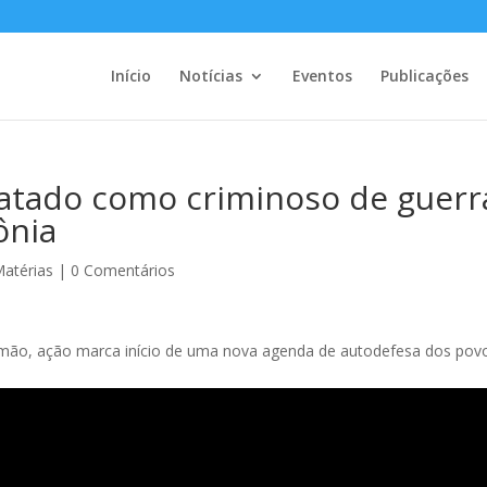
Início
Notícias
Eventos
Publicações
ratado como criminoso de guerr
ônia
atérias
|
0 Comentários
emão, ação marca início de uma nova agenda de autodefesa dos pov