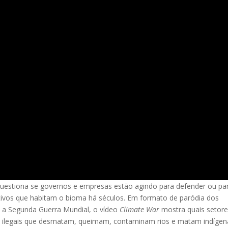
questiona se governos e empresas estão agindo para defender ou pa
ivos que habitam o bioma há séculos. Em formato de paródia dos
e a Segunda Guerra Mundial, o vídeo
Climate War
mostra quais setor
s ilegais que desmatam, queimam, contaminam rios e matam indígen