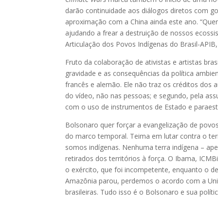
darão continuidade aos diálogos diretos com g
aproximação com a China ainda este ano. “Quer
ajudando a frear a destruição de nossos ecossis
Articulação dos Povos Indígenas do Brasil-APIB,
Fruto da colaboração de ativistas e artistas b
gravidade e as consequências da política ambien
francês e alemão. Ele não traz os créditos dos
do vídeo, não nas pessoas; e segundo, pela as
com o uso de instrumentos de Estado e paraest
Bolsonaro quer forçar a evangelização de povo
do marco temporal. Teima em lutar contra o t
somos indígenas. Nenhuma terra indígena – ap
retirados dos territórios à força. O Ibama, I
o exército, que foi incompetente, enquanto o
Amazônia parou, perdemos o acordo com a Uniã
brasileiras. Tudo isso é o Bolsonaro e sua polí