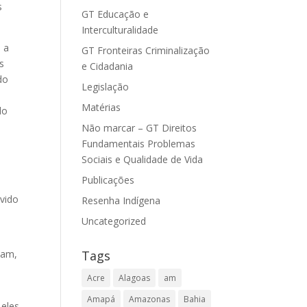
s
GT Educação e
Interculturalidade
s a
GT Fronteiras Criminalização
s
e Cidadania
do
Legislação
Matérias
do
.
Não marcar – GT Direitos
Fundamentais Problemas
Sociais e Qualidade de Vida
m
Publicações
vido
Resenha Indígena
Uncategorized
Tags
mam,
Acre
Alagoas
am
Amapá
Amazonas
Bahia
 eles