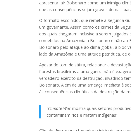
apresenta Jair Bolsonaro como um inimigo climá
que as consequências sejam graves demais para
O formato escolhido, que remete à Segunda Guerr
um governante. Assim como os crimes da Segund
dos quais chegaram inclusive a serem julgados
cometidos na Amazônia a Bolsonaro e não ao Bras
Bolsonaro pelo ataque ao clima global, à biodive
lado da Amazônia é uma atitude patriótica, de def
Apesar do tom de sátira, relacionar a devastaç
florestas brasileiras a uma guerra não é exage
verdadeiro exército da destruição, invadindo ter
Bolsonaro. Além de uma ameaça imediata à sobr
às consequências climáticas da destruição da ma
“Climate War
mostra quais setores produtiv
contaminam rios e matam indígenas”
Climate Wars
marca também o início de uma nov