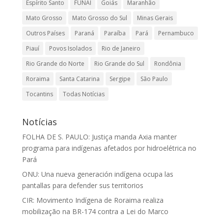
Espírito Santo
FUNAI
Goiás
Maranhão
Mato Grosso
Mato Grosso do Sul
Minas Gerais
Outros Países
Paraná
Paraíba
Pará
Pernambuco
Piauí
Povos Isolados
Rio de Janeiro
Rio Grande do Norte
Rio Grande do Sul
Rondônia
Roraima
Santa Catarina
Sergipe
São Paulo
Tocantins
Todas Notícias
Notícias
FOLHA DE S. PAULO: Justiça manda Axia manter
programa para indígenas afetados por hidroelétrica no
Pará
ONU: Una nueva generación indígena ocupa las
pantallas para defender sus territorios
CIR: Movimento Indígena de Roraima realiza
mobilização na BR-174 contra a Lei do Marco