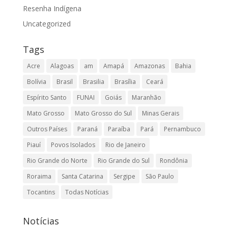
Resenha Indígena
Uncategorized
Tags
Acre
Alagoas
am
Amapá
Amazonas
Bahia
Bolívia
Brasil
Brasilia
Brasília
Ceará
Espírito Santo
FUNAI
Goiás
Maranhão
Mato Grosso
Mato Grosso do Sul
Minas Gerais
Outros Países
Paraná
Paraíba
Pará
Pernambuco
Piauí
Povos Isolados
Rio de Janeiro
Rio Grande do Norte
Rio Grande do Sul
Rondônia
Roraima
Santa Catarina
Sergipe
São Paulo
Tocantins
Todas Notícias
Notícias