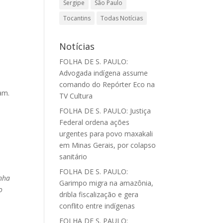
Sergipe
São Paulo
Tocantins
Todas Notícias
Notícias
FOLHA DE S. PAULO:
Advogada indígena assume
comando do Repórter Eco na
am.
TV Cultura
FOLHA DE S. PAULO: Justiça
Federal ordena ações
urgentes para povo maxakali
em Minas Gerais, por colapso
sanitário
FOLHA DE S. PAULO:
inha
Garimpo migra na amazônia,
o
dribla fiscalização e gera
conflito entre indígenas
FOLHA DE S. PAULO: