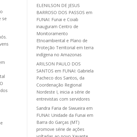
ELENILSON DE JESUS
vo
BARROSO DOS PASSOS
em
e se
FUNAI: Funai e Coiab
inauguram Centro de
Monitoramento
nós.
Etnoambiental e Plano de
ovens
Proteção Territorial em terra
indígena no Amazonas
 em
ARILSON PAULO DOS
SANTOS
em
FUNAI: Gabriela
tal
Pacheco dos Santos, da
 O
Coordenação Regional
odos
Nordeste I, inicia a série de
entrevistas com servidores
Sandra Faria de Siwueira
em
FUNAI: Unidade da Funai em
Barra do Garças (MT)
ue
promove série de ações
voltadas ao povo Xavante