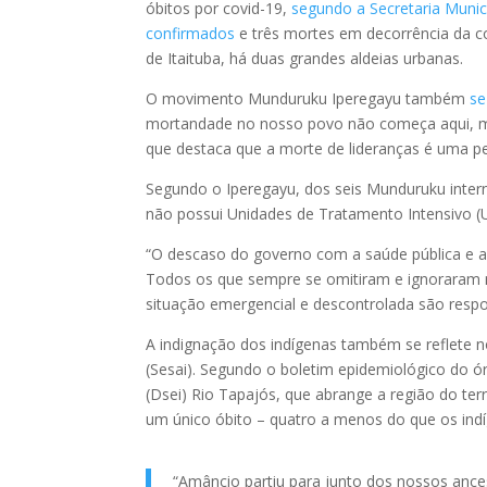
óbitos por covid-19,
segundo a Secretaria Munic
confirmados
e três mortes em decorrência da c
de Itaituba, há duas grandes aldeias urbanas.
O movimento Munduruku Iperegayu também
se
mortandade no nosso povo não começa aqui, m
que destaca que a morte de lideranças é uma pe
Segundo o Iperegayu, dos seis Munduruku inter
não possui Unidades de Tratamento Intensivo (U
“O descaso do governo com a saúde pública e a
Todos os que sempre se omitiram e ignoraram n
situação emergencial e descontrolada são resp
A indignação dos indígenas também se reflete no
(Sesai). Segundo o boletim epidemiológico do ór
(Dsei) Rio Tapajós, que abrange a região do ter
um único óbito – quatro a menos do que os indí
“Amâncio partiu para junto dos nossos ances