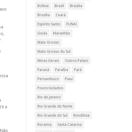
Bolívia
Brasil
Brasilia
caso
Brasília
Ceará
Espírito Santo
FUNAI
sa
to,
Goiás
Maranhão
.
Mato Grosso
e
Mato Grosso do Sul
Minas Gerais
Outros Países
Paraná
Paraíba
Pará
essa
Pernambuco
Piauí
Povos Isolados
Rio de Janeiro
a
Rio Grande do Norte
19 e
Rio Grande do Sul
Rondônia
Roraima
Santa Catarina
. Não