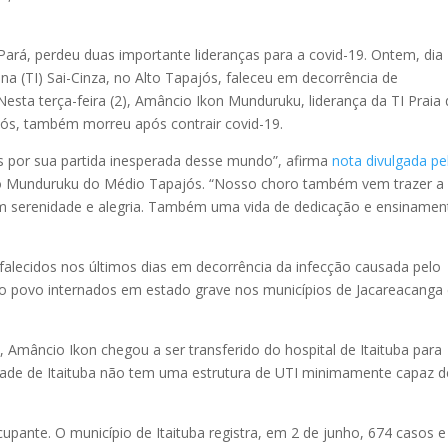
rá, perdeu duas importante lideranças para a covid-19. Ontem, dia 
na (TI) Sai-Cinza, no Alto Tapajós, faleceu em decorrência de
esta terça-feira (2), Amâncio Ikon Munduruku, liderança da TI Praia
jós, também morreu após contrair covid-19.
s por sua partida inesperada desse mundo”, afirma
nota divulgada pe
o Munduruku do Médio Tapajós. “Nosso choro também vem trazer a
m serenidade e alegria. Também uma vida de dedicação e ensinamen
alecidos nos últimos dias em decorrência da infecção causada pelo
do povo internados em estado grave nos municípios de Jacareacanga
 Amâncio Ikon chegou a ser transferido do hospital de Itaituba para
cidade de Itaituba não tem uma estrutura de UTI minimamente capaz d
pante. O município de Itaituba registra, em 2 de junho, 674 casos e