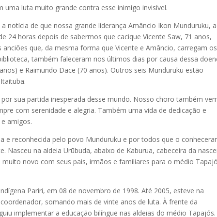
ma luta muito grande contra esse inimigo invisível.
a notícia de que nossa grande liderança Amâncio Ikon Munduruku, 
de 24 horas depois de sabermos que cacique Vicente Saw, 71 anos,
ês anciões que, da mesma forma que Vicente e Amâncio, carregam o
blioteca, também faleceram nos últimos dias por causa dessa doen
6 anos) e Raimundo Dace (70 anos). Outros seis Munduruku estão
taituba.
os por sua partida inesperada desse mundo. Nosso choro também ve
empre com serenidade e alegria. Também uma vida de dedicação e
s e amigos.
ada e reconhecida pelo povo Munduruku e por todos que o conhecer
nte. Nasceu na aldeia Ūrūbuda, abaixo de Kaburua, cabeceira da nasc
io muito novo com seus pais, irmãos e familiares para o médio Tapaj
ndígena Pariri, em 08 de novembro de 1998. Até 2005, esteve na
coordenador, somando mais de vinte anos de luta. À frente da
guiu implementar a educação bilíngue nas aldeias do médio Tapajós.