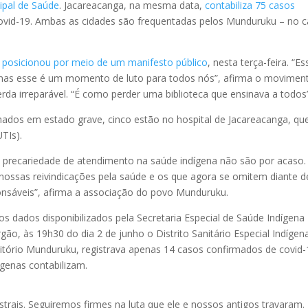
ipal de Saúde
. Jacareacanga, na mesma data,
contabiliza 75 casos
ovid-19. Ambas as cidades são frequentadas pelos Munduruku – no 
 posicionou por meio de um manifesto público
, nesta terça-feira. “Es
as esse é um momento de luto para todos nós”, afirma o movimen
rda irreparável. “É como perder uma biblioteca que ensinava a todos”
nados em estado grave, cinco estão no hospital de Jacareacanga, qu
TIs).
 precariedade de atendimento na saúde indígena não são por acaso.
ossas reivindicações pela saúde e os que agora se omitem diante d
onsáveis”, afirma a associação do povo Munduruku.
s dados disponibilizados pela Secretaria Especial de Saúde Indígena
gão, às 19h30 do dia 2 de junho o Distrito Sanitário Especial Indígen
ritório Munduruku, registrava apenas 14 casos confirmados de covid-
genas contabilizam.
trais. Seguiremos firmes na luta que ele e nossos antigos travaram