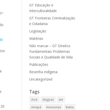
GT Educação e
Interculturalidade
1º
GT Fronteiras Criminalização
e Cidadania
 do
Legislação
Matérias
la
Não marcar – GT Direitos
tos
Fundamentais Problemas
Sociais e Qualidade de Vida
Publicações
 e
Resenha Indígena
Uncategorized
Tags
e
Acre
Alagoas
am
 20
Amapá
Amazonas
Bahia