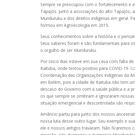
Sempre se preocupou com o fortalecimento e a 
Tapajós. Junto a associações do alto Tapajós, a
Munduruku e dos direitos indígenas em geral. Pa
formou em Agroecologia em 2015.
Seus conhecimentos sobre a história e o pensa
Seus saberes foram e são fundamentais para os
o orgulho de ser Munduruku.
Por cinco dias esteve em sua casa com falta d
Itaituba, onde testou positivo para COVID-19. 
Coordenação das Organizações Indígenas da Ama
em Belém, pois a cidade de Itaituba não tem u
descaso do Governo com a saúde pública e a pr
os que sempre se omitiram e ignoraram nossas 
situação emergencial e descontrolada são respo
Amâncio partiu para junto dos nossos ancestrai
nossa luta desse outro lugar. Seu exemplo e s
ele e nossos antigos travaram. Não ficaremos
geração, nós guerreiros e guerreiras Munduruku