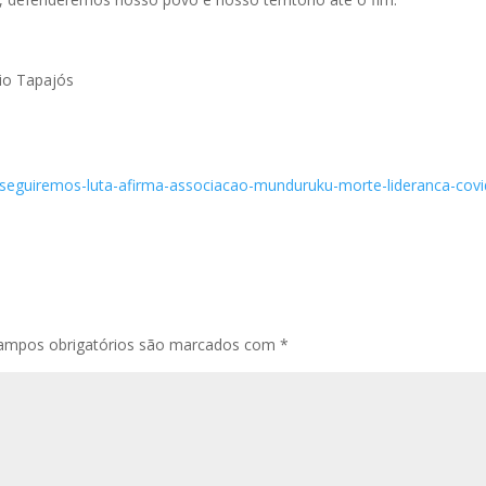
io Tapajós
o-seguiremos-luta-afirma-associacao-munduruku-morte-lideranca-cov
ampos obrigatórios são marcados com
*