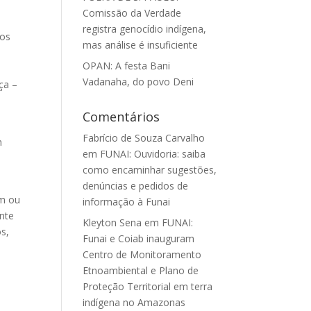
Comissão da Verdade
registra genocídio indígena,
aos
mas análise é insuficiente
OPAN: A festa Bani
s
Vadanaha, do povo Deni
ça –
Comentários
Fabrício de Souza Carvalho
m
em
FUNAI: Ouvidoria: saiba
como encaminhar sugestões,
denúncias e pedidos de
am ou
informação à Funai
ente
Kleyton Sena
em
FUNAI:
ós,
Funai e Coiab inauguram
Centro de Monitoramento
Etnoambiental e Plano de
Proteção Territorial em terra
indígena no Amazonas