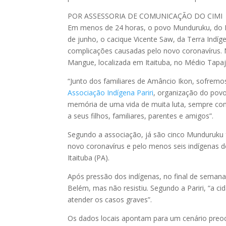
POR ASSESSORIA DE COMUNICAÇÃO DO CIMI
Em menos de 24 horas, o povo Munduruku, do Pa
de junho, o cacique Vicente Saw, da Terra Indíge
complicações causadas pelo novo coronavírus. N
Mangue, localizada em Itaituba, no Médio Tapa
“Junto dos familiares de Amâncio Ikon, sofremo
Associação Indígena Pariri
, organização do pov
memória de uma vida de muita luta, sempre co
a seus filhos, familiares, parentes e amigos”.
Segundo a associação, já são cinco Munduruku f
novo coronavírus e pelo menos seis indígenas 
Itaituba (PA).
Após pressão dos indígenas, no final de semana,
Belém, mas não resistiu. Segundo a Pariri, “a 
atender os casos graves”.
Os dados locais apontam para um cenário preocu