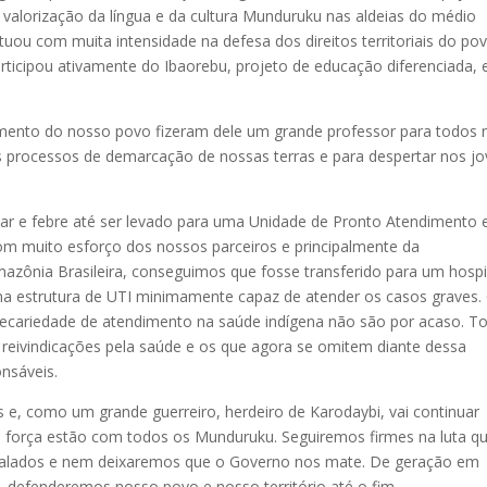
valorização da língua e da cultura Munduruku nas aldeias do médio
tuou com muita intensidade na defesa dos direitos territoriais do po
rticipou ativamente do Ibaorebu, projeto de educação diferenciada, 
mento do nosso povo fizeram dele um grande professor para todos 
 processos de demarcação de nossas terras e para despertar nos j
e ar e febre até ser levado para uma Unidade de Pronto Atendimento
Com muito esforço dos nossos parceiros e principalmente da
zônia Brasileira, conseguimos que fosse transferido para um hospi
ma estrutura de UTI minimamente capaz de atender os casos graves.
ecariedade de atendimento na saúde indígena não são por acaso. T
reivindicações pela saúde e os que agora se omitem diante dessa
nsáveis.
s e, como um grande guerreiro, herdeiro de Karodaybi, vai continuar
ua força estão com todos os Munduruku. Seguiremos firmes na luta q
 calados e nem deixaremos que o Governo nos mate. De geração em
, defenderemos nosso povo e nosso território até o fim.