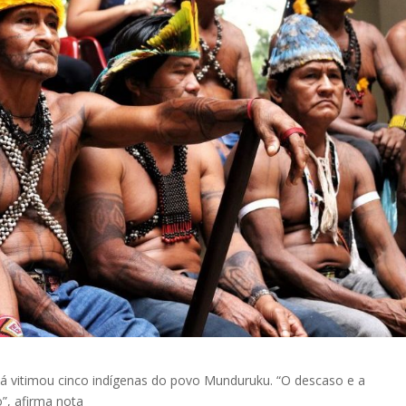
já vitimou cinco indígenas do povo Munduruku. “O descaso e a
”, afirma nota