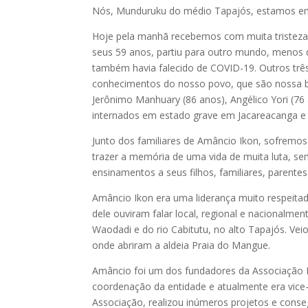
Nós, Munduruku do médio Tapajós, estamos em u
Hoje pela manhã recebemos com muita tristeza 
seus 59 anos, partiu para outro mundo, menos 
também havia falecido de COVID-19. Outros tr
conhecimentos do nosso povo, que são nossa bi
Jerônimo Manhuary (86 anos), Angélico Yori (7
internados em estado grave em Jacareacanga e I
Junto dos familiares de Amâncio Ikon, sofrem
trazer a memória de uma vida de muita luta, s
ensinamentos a seus filhos, familiares, parente
Amâncio Ikon era uma liderança muito respeit
dele ouviram falar local, regional e nacionalme
Waodadi e do rio Cabitutu, no alto Tapajós. Ve
onde abriram a aldeia Praia do Mangue.
Amâncio foi um dos fundadores da Associação I
coordenação da entidade e atualmente era vice-
Associação, realizou inúmeros projetos e conse