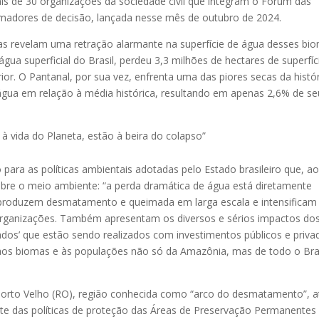
ais de 30 organizações da sociedade civil que integram o Fórum das
adores de decisão, lançada nesse mês de outubro de 2024.
s revelam uma retração alarmante na superfície de água desses bio
a superficial do Brasil, perdeu 3,3 milhões de hectares de superfíc
. O Pantanal, por sua vez, enfrenta uma das piores secas da histór
gua em relação à média histórica, resultando em apenas 2,6% de se
à vida do Planeta, estão à beira do colapso”
ara as políticas ambientais adotadas pelo Estado brasileiro que, a
bre o meio ambiente: “a perda dramática de água está diretamente
ue produzem desmatamento e queimada em larga escala e intensificam
organizações. Também apresentam os diversos e sérios impactos do
dos’ que estão sendo realizados com investimentos públicos e priva
aos biomas e às populações não só da Amazônia, mas de todo o Bras
Porto Velho (RO), região conhecida como “arco do desmatamento”, a
e das políticas de proteção das Áreas de Preservação Permanentes