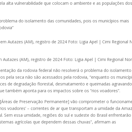
la alta vulnerabilidade que colocam o ambiente e as populações do
 problema do isolamento das comunidades, pois os municípios mais
odovia”
utazes (AM), registro de 2024 Foto: Ligia Apel | Cimi Regional Nor
ntação da rodovia federal não resolverá o problema do isolamento
os pela seca não são acessados pela rodovia, “enquanto os municíp
dices de degradação florestal, desmatamento e queimadas agravand
, que também aponta para os impactos sobre os “rios voadores”.
s [Áreas de Preservação Permanente] vão comprometer o funcionam
rios voadores’ – correntes de ar que transportam a umidade da Ama
ul. Sem essa umidade, regiões do sul e sudeste do Brasil enfrentarão
istemas agrícolas que dependem dessas chuvas”, afirmam as