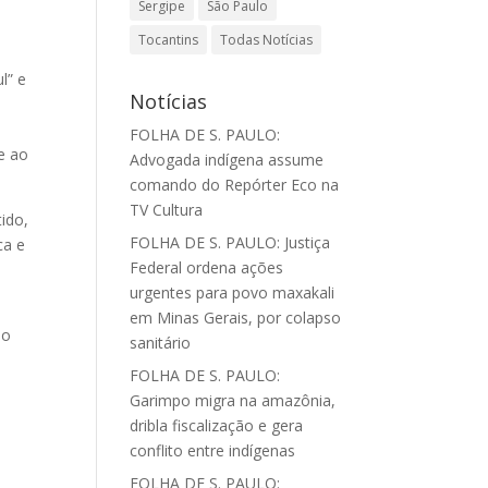
Sergipe
São Paulo
Tocantins
Todas Notícias
l” e
Notícias
FOLHA DE S. PAULO:
e ao
Advogada indígena assume
comando do Repórter Eco na
TV Cultura
ido,
FOLHA DE S. PAULO: Justiça
ca e
Federal ordena ações
,
urgentes para povo maxakali
em Minas Gerais, por colapso
do
sanitário
i
FOLHA DE S. PAULO:
Garimpo migra na amazônia,
dribla fiscalização e gera
conflito entre indígenas
FOLHA DE S. PAULO: