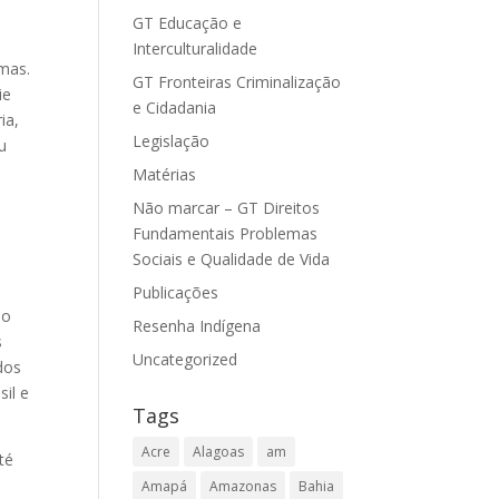
GT Educação e
Interculturalidade
mas.
GT Fronteiras Criminalização
ie
e Cidadania
ia,
Legislação
u
Matérias
Não marcar – GT Direitos
Fundamentais Problemas
Sociais e Qualidade de Vida
o
Publicações
 o
Resenha Indígena
s
Uncategorized
dos
il e
Tags
Acre
Alagoas
am
té
Amapá
Amazonas
Bahia