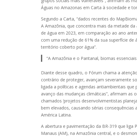
grupos sociais mais vulneráveis”, afirmam as m
Águas no Amazonas em Carta à sociedade e tom
Segundo a Carta, “dados recentes do MapBioma
A Amazônia, que concentra mais da metade da águ
de água em 2023, em comparação ao ano anterior
com uma redução de 61% da sua superfície de á
território coberto por água”.
“A Amazônia e o Pantanal, biomas essenciais 
Diante desse quadro, o Fórum chama a atenção p
contrário de proteger, avançam severamente so
ligada a políticas e agendas antiambientais q
avanço das mudanças climáticas”, afirmam as 
chamados ‘projetos desenvolvimentistas planeja
bem elevados, causando sérias consequências 
América Latina.
A abertura e pavimentação da BR-319 que liga 
Manaus (AM), na Amazônia central, e o desmont