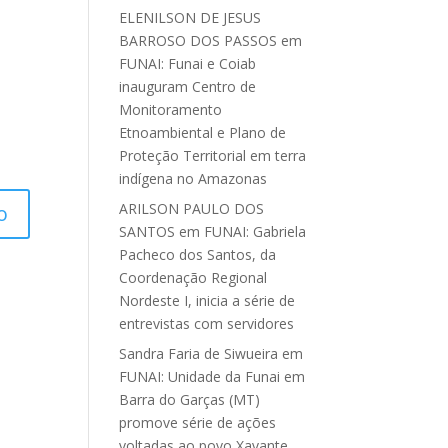
ELENILSON DE JESUS
BARROSO DOS PASSOS
em
FUNAI: Funai e Coiab
inauguram Centro de
Monitoramento
Etnoambiental e Plano de
Proteção Territorial em terra
indígena no Amazonas
ARILSON PAULO DOS
SANTOS
em
FUNAI: Gabriela
Pacheco dos Santos, da
Coordenação Regional
Nordeste I, inicia a série de
entrevistas com servidores
Sandra Faria de Siwueira
em
FUNAI: Unidade da Funai em
Barra do Garças (MT)
promove série de ações
voltadas ao povo Xavante