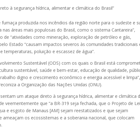
eto à segurança hídrica, alimentar e climática do Brasil”
fumaça produzida nos incêndios da região norte para o sudeste e su
nas áreas mais populosas do Brasil, como o sistema Cantareira”,
o de “atividades como mineração, exploração de petróleo e gás,
, pelo Estado “causam impactos severos às comunidades tradicionais 
e temperaturas, poluição e escassez de água”.
nvolvimento Sustentável (ODS) com os quais o Brasil está compromet
ultura sustentável, saúde e bem-estar, educação de qualidade, públi
trabalho digno e crescimento econômico e energia acessível e limpa”
reconiza a Organização das Nações Unidas (ONU).
esentam um ataque direto à segurança hídrica, alimentar e climática 
de veementemente que “a BR-319 seja fechada, que o Projeto de Le
gua e esgoto de Manaus [AM] sejam reestatizados e que sejam
que ameaçam os ecossistemas e a soberania nacional, que colocam
o.