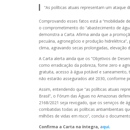
“As políticas atuais representam um ataque dir
Comprovando esses fatos está a “mobilidade de 
o comprometimento do “abastecimento de água 
demonstra a Carta. Afirma ainda que a promoçã
pecuária, agronegócio e produção hidrelétrica”
clima, agravando secas prolongadas, elevação d
A Carta alerta ainda que os “Objetivos de Dese
como erradicação da pobreza, fome zero e agric
gratuita, acesso à água potável e saneamento, 
não estarão assegurados até 2030, conforme p
Assim, entendendo que “as políticas atuais repr
Brasil”, o Fórum das Águas no Amazonas defen
2168/2021 seja revogado, que os serviços de á
combatidas todas as políticas antiambientais 
milhões de vidas em risco”, conclui o document
Confirma a Carta na íntegra,
aqui
.