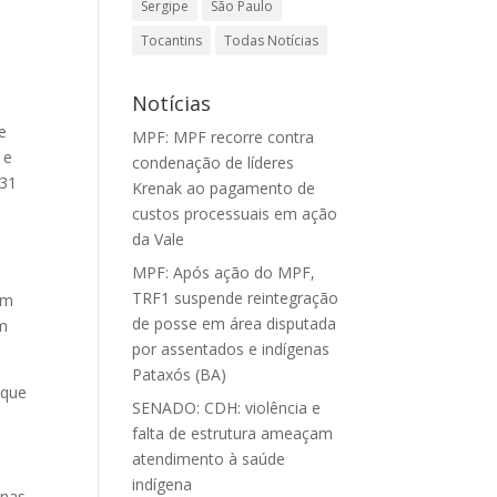
Sergipe
São Paulo
Tocantins
Todas Notícias
Notícias
e
MPF: MPF recorre contra
 e
condenação de líderes
231
Krenak ao pagamento de
custos processuais em ação
da Vale
MPF: Após ação do MPF,
TRF1 suspende reintegração
em
de posse em área disputada
em
por assentados e indígenas
Pataxós (BA)
 que
SENADO: CDH: violência e
falta de estrutura ameaçam
atendimento à saúde
indígena
enas