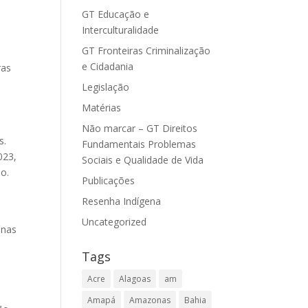
o
GT Educação e
Interculturalidade
GT Fronteiras Criminalização
e Cidadania
ras
Legislação
Matérias
Não marcar – GT Direitos
s.
Fundamentais Problemas
023,
Sociais e Qualidade de Vida
o.
Publicações
Resenha Indígena
Uncategorized
enas
Tags
Acre
Alagoas
am
Amapá
Amazonas
Bahia