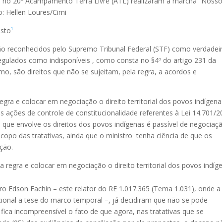
es no 20º Acampamento Terra Livre (ATL) realizaram a marcha “Noss
o: Hellen Loures/Cimi
esto
¹
são reconhecidos pelo Supremo Tribunal Federal (STF) como verdadei
regulados como indisponíveis , como consta no §4º do artigo 231 da
mo, são direitos que não se sujeitam, pela regra, a acordos e
regra e colocar em negociação o direito territorial dos povos indígena
s ações de controle de constitucionalidade referentes à Lei 14.701/2
ue envolve os direitos dos povos indígenas é passível de negociaçã
copo das tratativas, ainda que o ministro tenha ciência de que os
ação.
da regra e colocar em negociação o direito territorial dos povos indíg
o Edson Fachin – este relator do RE 1.017.365 (Tema 1.031), onde a
cional a tese do marco temporal –, já decidiram que não se pode
 fica incompreensível o fato de que agora, nas tratativas que se