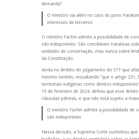
demanda”.
O ministro vai além no caso do povo Parakanã
interesses de terceiros
O ministro Fachin admite a possibilidade de con
são indisponíveis. São conciliáveis tratativas 
unidades de conservação, mas nunca sobre limites
da Constituição.
Ainda no âmbito do julgamento do STF que afas
mesmo sentido, ressaltando “que o artigo 231, 
territoriais indígenas como direitos indisponí
15 de fevereiro de 2024, definiu que esse direit
cláusulas pétreas, e que não está sujeito a maior
O ministro Fachin admite a possibilidade de 
são indisponíveis
Nessa decisão, a Suprema Corte sustentou que e
tradições, e os direitos originários sobre as te