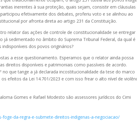
ntias inerentes à sua proteção, quais sejam, consistir em cláusulas
participou efetivamente dos debates, proferiu voto e se alinhou ao
tucional por afronta direta ao artigo 231 da Constituição.
istro relator das ações de controle de constitucionalidade se entregar
o já sedimentado no âmbito do Suprema Tribunal Federal, da qual é
s indisponíveis dos povos originários?
ostas a esse questionamento. Esperamos que o relator ainda possa
nas direitos disponíveis e patrimoniais como passíveis de acordo.
no que tange a já declarada incostitucionalidade da tese do marco
 efeitos da Lei 14.701/2023 e com isso frear o alto nível de violên
 Paloma Gomes e Rafael Modesto são assessores jurídicos do Cimi
es-foge-da-regra-e-submete-direitos-indigenas-a-negociacao/