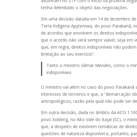
avizinham no STF com o início na próxima segun
tenha delimitado o objeto das negociações.
Em uma decisão datada em 14 de dezembro de 2
Terra Indígena Apyterewa, do povo Parakanã, no
de acordos que envolvem os direitos indisponív
que o acordo não será sempre viável, seja em vi
que, em regra, direitos indisponíveis não pode
limitação ao seu exercício”.
Tanto o ministro Gilmar Mendes, como o mini
indisponíveis
O ministro vai além no caso do povo Parakanã a
interesses de terceiros e que, a “demarcação ob
antropológicos, razão pela qual não pode ser de
Em outra decisão, dada no âmbito da ACO 1.100,
povo Xokleng, no Alto Vale do Itajaí (SC), o min
que, a despeito de existirem temáticas de direi
questões de natureza disponível e, portanto, p