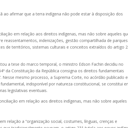
 ao afirmar que a terra indígena não pode estar à disposição dos
ciliação em relação aos direitos indígenas, mas não sobre aqueles qu
sobre reassentamentos, indenizações, gestão compartilhada de parques
 de territórios, sistemas culturais e conceitos extraídos do artigo 
tou a tese do marco temporal, o ministro Edson Fachin decidiu no
§4º da Constituição da República consigna os direitos fundamentais
veis”. Nesse mesmo processo, a Suprema Corte, no acórdão publicado 
o fundamental, indisponível por natureza constitucional, se constitui 
ias legislativas eventuais.
conciliação em relação aos direitos indígenas, mas não sobre aqueles
m relação a “organização social, costumes, línguas, crenças e
rras que tradicionalmente ocupam, o artigo 231 tutela aos povos indíg