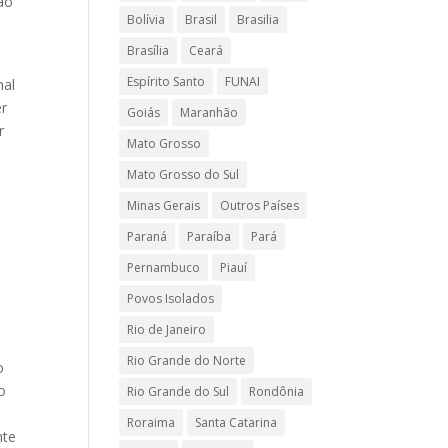
ão
Bolívia
Brasil
Brasilia
Brasília
Ceará
Espírito Santo
FUNAI
nal
er
Goiás
Maranhão
r
Mato Grosso
Mato Grosso do Sul
Minas Gerais
Outros Países
Paraná
Paraíba
Pará
Pernambuco
Piauí
Povos Isolados
Rio de Janeiro
Rio Grande do Norte
o
o
Rio Grande do Sul
Rondônia
Roraima
Santa Catarina
nte