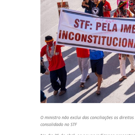
O ministro não exclui das conciliações os direito
consolidado no STF