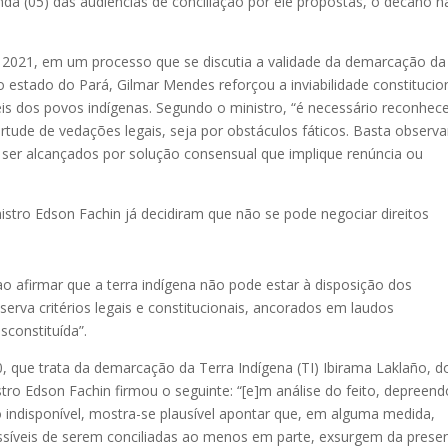
da (05) das audiências de conciliação por ele propostas, o decano n
021, em um processo que se discutia a validade da demarcação da
 estado do Pará, Gilmar Mendes reforçou a inviabilidade constitucio
eis dos povos indígenas. Segundo o ministro, “é necessário reconhec
rtude de vedações legais, seja por obstáculos fáticos. Basta observa
m ser alcançados por solução consensual que implique renúncia ou
stro Edson Fachin já decidiram que não se pode negociar direitos
o afirmar que a terra indígena não pode estar à disposição dos
serva critérios legais e constitucionais, ancorados em laudos
sconstituída”.
 que trata da demarcação da Terra Indígena (TI) Ibirama Laklaño, d
istro Edson Fachin firmou o seguinte: “[e]m análise do feito, depreend
to indisponível, mostra-se plausível apontar que, em alguma medida,
assíveis de serem conciliadas ao menos em parte, exsurgem da prese