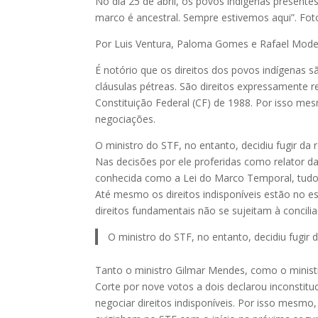
No dia 25 de abril, os povos indígenas present
marco é ancestral. Sempre estivemos aqui”. Fot
Por Luis Ventura, Paloma Gomes e Rafael Mod
É notório que os direitos dos povos indígenas 
cláusulas pétreas. São direitos expressamente 
Constituição Federal (CF) de 1988. Por isso mes
negociações.
O ministro do STF, no entanto, decidiu fugir da 
Nas decisões por ele proferidas como relator da
conhecida como a Lei do Marco Temporal, tudo q
Até mesmo os direitos indisponíveis estão no es
direitos fundamentais não se sujeitam à concili
O ministro do STF, no entanto, decidiu fugir 
Tanto o ministro Gilmar Mendes, como o ministr
Corte por nove votos a dois declarou inconstitu
negociar direitos indisponíveis. Por isso mesmo,