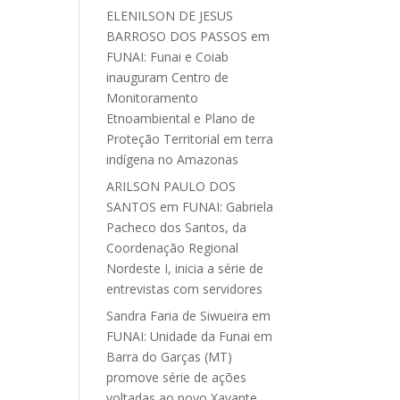
ELENILSON DE JESUS
BARROSO DOS PASSOS
em
FUNAI: Funai e Coiab
inauguram Centro de
Monitoramento
Etnoambiental e Plano de
Proteção Territorial em terra
indígena no Amazonas
ARILSON PAULO DOS
SANTOS
em
FUNAI: Gabriela
Pacheco dos Santos, da
Coordenação Regional
Nordeste I, inicia a série de
entrevistas com servidores
Sandra Faria de Siwueira
em
FUNAI: Unidade da Funai em
Barra do Garças (MT)
promove série de ações
voltadas ao povo Xavante