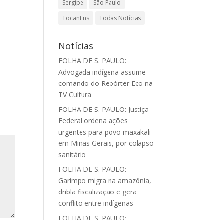
Sergipe
São Paulo
Tocantins
Todas Notícias
Notícias
FOLHA DE S. PAULO:
Advogada indígena assume
comando do Repórter Eco na
TV Cultura
FOLHA DE S. PAULO: Justiça
Federal ordena ações
urgentes para povo maxakali
em Minas Gerais, por colapso
sanitário
FOLHA DE S. PAULO:
Garimpo migra na amazônia,
dribla fiscalização e gera
conflito entre indígenas
FOLHA DE S. PAULO: