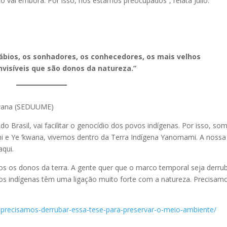
 vai embora. Por isso, nós estamos preocupados”, relata Júlio.
sábios, os sonhadores, os conhecedores, os mais velhos
visíveis que são donos da natureza.”
kwana (SEDUUME)
do Brasil, vai facilitar o genocídio dos povos indígenas. Por isso, so
 e Ye ‘kwana, vivemos dentro da Terra Indígena Yanomami. A nossa
aqui.
s os donos da terra. A gente quer que o marco temporal seja derru
os indígenas têm uma ligação muito forte com a natureza. Precisam
na-precisamos-derrubar-essa-tese-para-preservar-o-meio-ambiente/