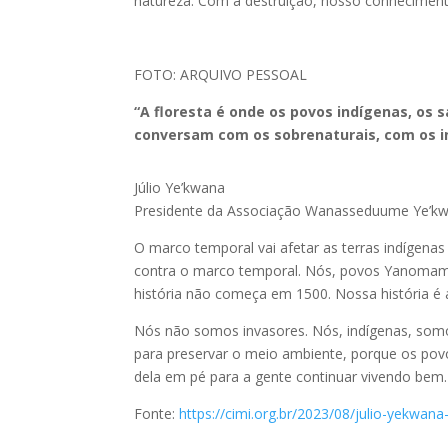
natureza. Com a destruição, nosso conhecimento
FOTO: ARQUIVO PESSOAL
“A floresta é onde os povos indígenas, os 
conversam com os sobrenaturais, com os in
Júlio Ye’kwana
Presidente da Associação Wanasseduume Ye’
O marco temporal vai afetar as terras indígenas 
contra o marco temporal. Nós, povos Yanomami
história não começa em 1500. Nossa história é 
Nós não somos invasores. Nós, indígenas, somo
para preservar o meio ambiente, porque os pov
dela em pé para a gente continuar vivendo bem.
Fonte:
https://cimi.org.br/2023/08/julio-yekwa