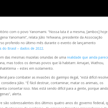
ritório com o povo Yanomami. “Nossa luta é a mesma, [ambos] hoje
ígena Yanomami”, relata Júlio Ye’kwana, presidente da Associação
 proferido no último mês durante o evento de lançamento
s do Brasil – dados de 2022
.
rem das mesmas mazelas oriundas de uma
realidade que ainda parec
a, mas todos os demais povos que lá habitam: Amajari, Wathou,
ihatëtëma – estes em isolamento.
ral para combater as invasões do garimpo ilegal, “está difícil resolv
nsidera Júlio. “É fácil destruir, contaminar, matar os animais, os
tenta consertar isso. Mas está sendo difícil para a gente, porque aind
enas”, alerta.
fere são sobressalentes dos últimos quatro anos do governo federal, 