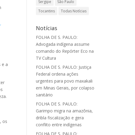
Sergipe
São Paulo
m
Tocantins
Todas Notícias
r
Notícias
FOLHA DE S. PAULO:
e
Advogada indígena assume
comando do Repórter Eco na
o
TV Cultura
s e a
FOLHA DE S. PAULO: Justiça
Federal ordena ações
urgentes para povo maxakali
ter
em Minas Gerais, por colapso
os
sanitário
eza.
FOLHA DE S. PAULO:
Garimpo migra na amazônia,
dribla fiscalização e gera
, os
conflito entre indígenas
a
FOLHA DE S. PAULO: