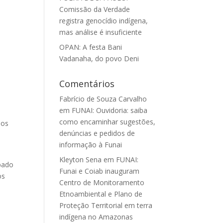
Comissão da Verdade
registra genocídio indígena,
mas análise é insuficiente
OPAN: A festa Bani
Vadanaha, do povo Deni
Comentários
Fabrício de Souza Carvalho
em
FUNAI: Ouvidoria: saiba
como encaminhar sugestões,
mos
denúncias e pedidos de
informação à Funai
Kleyton Sena
em
FUNAI:
bado
Funai e Coiab inauguram
os
Centro de Monitoramento
Etnoambiental e Plano de
Proteção Territorial em terra
indígena no Amazonas