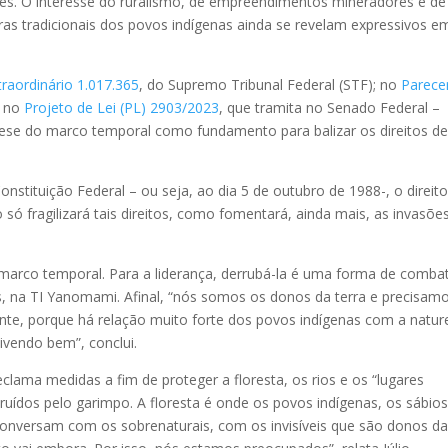
res. O interesse do ruralismo, de empreendimentos mineradores e de
ras tradicionais dos povos indígenas ainda se revelam expressivos e
raordinário 1.017.365
, do Supremo Tribunal Federal (STF); no
Parece
e no
Projeto de Lei (PL) 2903/2023
, que tramita no Senado Federal –
ese do marco temporal como fundamento para balizar os direitos d
onstituição Federal – ou seja, ao dia 5 de outubro de 1988-, o direit
o só fragilizará tais direitos, como fomentará, ainda mais, as invasõe
 marco temporal. Para a liderança, derrubá-la é uma forma de comba
, na TI Yanomami. Afinal, “nós somos os donos da terra e precisam
nte, porque há relação muito forte dos povos indígenas com a natur
ivendo bem”, conclui.
clama medidas a fim de proteger a floresta, os rios e os “lugares
ruídos pelo garimpo. A floresta é onde os povos indígenas, os sábios
onversam com os sobrenaturais, com os invisíveis que são donos d