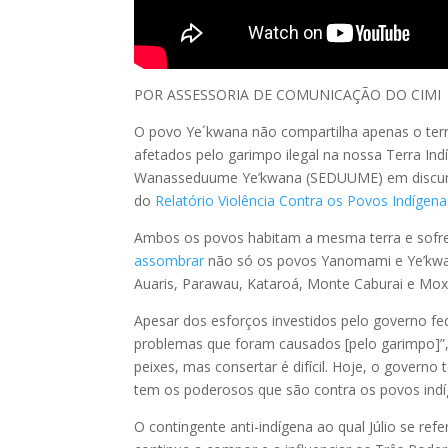
POR ASSESSORIA DE COMUNICAÇÃO DO CIMI
O povo Ye´kwana não compartilha apenas o ter
afetados pelo garimpo ilegal na nossa Terra Ind
Wanasseduume Ye’kwana (SEDUUME) em discurso
do
Relatório Violência Contra os Povos Indígena
Ambos os povos habitam a mesma terra e sof
assombrar
não só os povos Yanomami e Ye’kwan
Auaris, Parawau, Kataroá, Monte Caburai e Mox
Apesar dos esforços investidos pelo governo fede
problemas que foram causados [pelo garimpo]”, co
peixes, mas consertar é difícil. Hoje, o governo 
tem os poderosos que são contra os povos indíg
O contingente anti-indígena ao qual Júlio se re