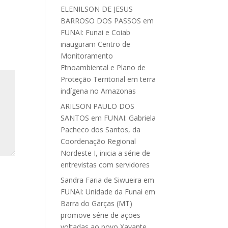
ELENILSON DE JESUS
BARROSO DOS PASSOS
em
FUNAI: Funai e Coiab
inauguram Centro de
Monitoramento
Etnoambiental e Plano de
Proteção Territorial em terra
indígena no Amazonas
ARILSON PAULO DOS
SANTOS
em
FUNAI: Gabriela
Pacheco dos Santos, da
Coordenação Regional
Nordeste I, inicia a série de
entrevistas com servidores
Sandra Faria de Siwueira
em
FUNAI: Unidade da Funai em
Barra do Garças (MT)
promove série de ações
voltadas ao povo Xavante