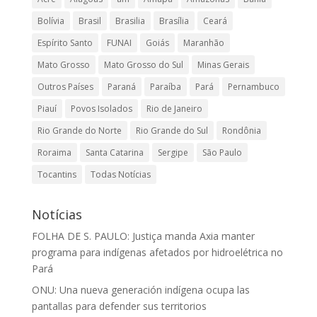
Bolívia
Brasil
Brasilia
Brasília
Ceará
Espírito Santo
FUNAI
Goiás
Maranhão
Mato Grosso
Mato Grosso do Sul
Minas Gerais
Outros Países
Paraná
Paraíba
Pará
Pernambuco
Piauí
Povos Isolados
Rio de Janeiro
Rio Grande do Norte
Rio Grande do Sul
Rondônia
Roraima
Santa Catarina
Sergipe
São Paulo
Tocantins
Todas Notícias
Notícias
FOLHA DE S. PAULO: Justiça manda Axia manter
programa para indígenas afetados por hidroelétrica no
Pará
ONU: Una nueva generación indígena ocupa las
pantallas para defender sus territorios