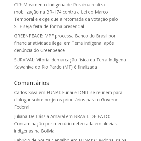
CIR: Movimento Indígena de Roraima realiza
mobilização na BR-174 contra a Lei do Marco
Temporal e exige que a retomada da votação pelo
STF seja feita de forma presencial
GREENPEACE: MPF processa Banco do Brasil por
financiar atividade ilegal em Terra Indígena, após
denúncia do Greenpeace
SURVIVAL: Vitória: demarcação física da Terra Indígena
Kawahiva do Rio Pardo (MT) é finalizada
Comentários
Carlos Silva
em
FUNAI: Funai e DNIT se reúnem para
dialogar sobre projetos prioritários para o Governo
Federal
Juliana De Cássia Amaral
em
BRASIL DE FATO:
Contaminação por mercúrio detectada em aldeias
indígenas na Bolívia
Fabrício de Souza Carvalho
em
FUNAI: Ouvidoria: saiba