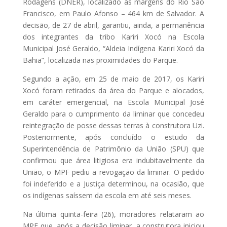
Rodagens (DNER), localizado às margens do Rio São
Francisco, em Paulo Afonso – 464 km de Salvador. A
decisão, de 27 de abril, garantiu, ainda, a permanência
dos integrantes da tribo Kariri Xocó na Escola
Municipal José Geraldo, “Aldeia Indígena Kariri Xocó da
Bahia”, localizada nas proximidades do Parque.
Segundo a ação, em 25 de maio de 2017, os Kariri
Xocó foram retirados da área do Parque e alocados,
em caráter emergencial, na Escola Municipal José
Geraldo para o cumprimento da liminar que concedeu
reintegração de posse dessas terras à construtora Uzi.
Posteriormente, após concluído o estudo da
Superintendência de Patrimônio da União (SPU) que
confirmou que área litigiosa era indubitavelmente da
União, o MPF pediu a revogação da liminar. O pedido
foi indeferido e a Justiça determinou, na ocasião, que
os indígenas saíssem da escola em até seis meses.
Na última quinta-feira (26), moradores relataram ao
MPF que, após a decisão liminar, a construtora iniciou