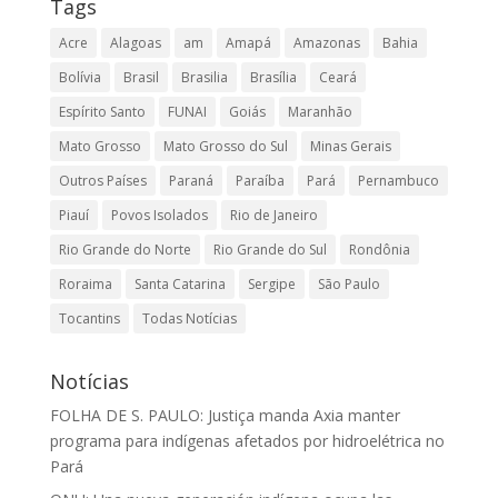
Tags
Acre
Alagoas
am
Amapá
Amazonas
Bahia
Bolívia
Brasil
Brasilia
Brasília
Ceará
Espírito Santo
FUNAI
Goiás
Maranhão
Mato Grosso
Mato Grosso do Sul
Minas Gerais
Outros Países
Paraná
Paraíba
Pará
Pernambuco
Piauí
Povos Isolados
Rio de Janeiro
Rio Grande do Norte
Rio Grande do Sul
Rondônia
Roraima
Santa Catarina
Sergipe
São Paulo
Tocantins
Todas Notícias
Notícias
FOLHA DE S. PAULO: Justiça manda Axia manter
programa para indígenas afetados por hidroelétrica no
Pará