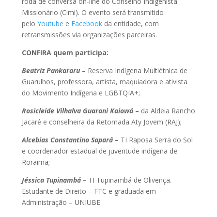
roda de conversa on-line do Conselho Indigenista
Missionário (Cimi). O evento será transmitido
pelo
Youtube
e
Facebook
da entidade, com
retransmissões via organizações parceiras.
CONFIRA quem participa:
Beatriz Pankararu
– Reserva Indígena Multiétnica de
Guarulhos, professora, artista, maquiadora e ativista
do Movimento Indígena e LGBTQIA+;
Rosicleide Vilhalva Guarani Kaiowá
–
da Aldeia Rancho
Jacaré e conselheira da Retomada Aty Jovem (RAJ);
Alcebias Constantino Sapará
–
TI Raposa Serra do Sol
e coordenador estadual de juventude indígena de
Roraima;
Jéssica Tupinambá –
TI Tupinambá de Olivença.
Estudante de Direito – FTC e graduada em
Administração – UNIUBE