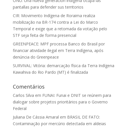
ONU: Una nueva generación indígena ocupa las
pantallas para defender sus territorios
CIR: Movimento Indígena de Roraima realiza
mobilização na BR-174 contra a Lei do Marco
Temporal e exige que a retomada da votação pelo
STF seja feita de forma presencial
GREENPEACE: MPF processa Banco do Brasil por
financiar atividade ilegal em Terra Indígena, após
denúncia do Greenpeace
SURVIVAL: Vitória: demarcação física da Terra Indígena
Kawahiva do Rio Pardo (MT) é finalizada
Comentários
Carlos Silva
em
FUNAI: Funai e DNIT se reúnem para
dialogar sobre projetos prioritários para o Governo
Federal
Juliana De Cássia Amaral
em
BRASIL DE FATO:
Contaminação por mercúrio detectada em aldeias