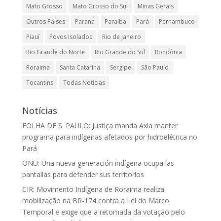
Mato Grosso
Mato Grosso do Sul
Minas Gerais
Outros Países
Paraná
Paraíba
Pará
Pernambuco
Piauí
Povos Isolados
Rio de Janeiro
Rio Grande do Norte
Rio Grande do Sul
Rondônia
Roraima
Santa Catarina
Sergipe
São Paulo
Tocantins
Todas Notícias
Notícias
FOLHA DE S. PAULO: Justiça manda Axia manter
programa para indígenas afetados por hidroelétrica no
Pará
ONU: Una nueva generación indígena ocupa las
pantallas para defender sus territorios
CIR: Movimento Indígena de Roraima realiza
mobilização na BR-174 contra a Lei do Marco
Temporal e exige que a retomada da votação pelo