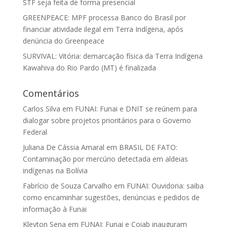
STF seja feita de forma presencial
GREENPEACE: MPF processa Banco do Brasil por
financiar atividade ilegal em Terra Indígena, após
denúncia do Greenpeace
SURVIVAL: Vitória: demarcação física da Terra Indígena
Kawahiva do Rio Pardo (MT) é finalizada
Comentários
Carlos Silva
em
FUNAI: Funai e DNIT se reúnem para
dialogar sobre projetos prioritários para o Governo
Federal
Juliana De Cássia Amaral
em
BRASIL DE FATO:
Contaminação por mercúrio detectada em aldeias
indígenas na Bolívia
Fabrício de Souza Carvalho
em
FUNAI: Ouvidoria: saiba
como encaminhar sugestões, denúncias e pedidos de
informação à Funai
Kleyton Sena
em
FUNAI: Funai e Coiab inauguram