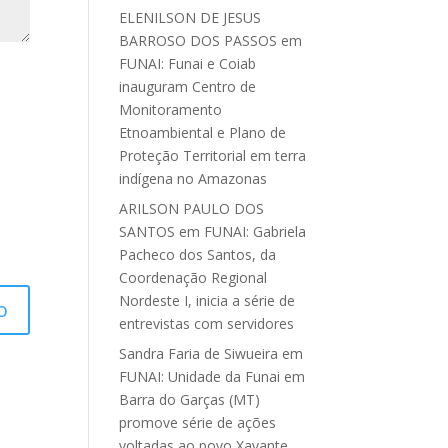
ELENILSON DE JESUS
BARROSO DOS PASSOS
em
FUNAI: Funai e Coiab
inauguram Centro de
Monitoramento
Etnoambiental e Plano de
Proteção Territorial em terra
indígena no Amazonas
ARILSON PAULO DOS
SANTOS
em
FUNAI: Gabriela
Pacheco dos Santos, da
Coordenação Regional
Nordeste I, inicia a série de
entrevistas com servidores
Sandra Faria de Siwueira
em
FUNAI: Unidade da Funai em
Barra do Garças (MT)
promove série de ações
voltadas ao povo Xavante