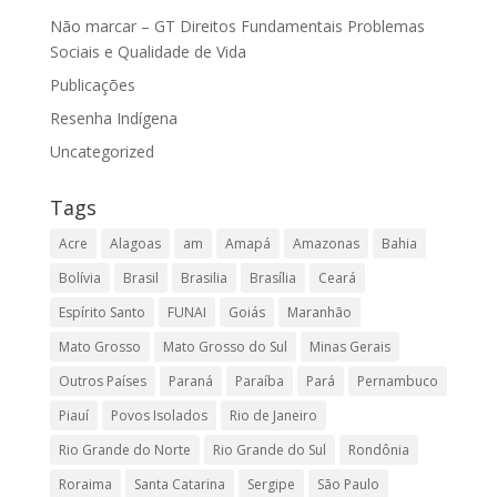
Não marcar – GT Direitos Fundamentais Problemas
Sociais e Qualidade de Vida
Publicações
Resenha Indígena
Uncategorized
Tags
Acre
Alagoas
am
Amapá
Amazonas
Bahia
Bolívia
Brasil
Brasilia
Brasília
Ceará
Espírito Santo
FUNAI
Goiás
Maranhão
Mato Grosso
Mato Grosso do Sul
Minas Gerais
Outros Países
Paraná
Paraíba
Pará
Pernambuco
Piauí
Povos Isolados
Rio de Janeiro
Rio Grande do Norte
Rio Grande do Sul
Rondônia
Roraima
Santa Catarina
Sergipe
São Paulo