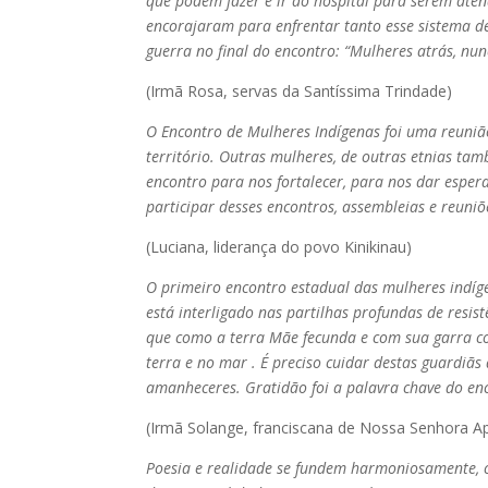
que podem fazer é ir ao hospital para serem ate
encorajaram para enfrentar tanto esse sistema d
guerra no final do encontro: “Mulheres atrás, nun
(Irmã Rosa, servas da Santíssima Trindade)
O Encontro de Mulheres Indígenas foi uma reuniã
território. Outras mulheres, de outras etnias ta
encontro para nos fortalecer, para nos dar espe
participar desses encontros, assembleias e reuniõ
(Luciana, liderança do povo Kinikinau)
O primeiro encontro estadual das mulheres indíg
está interligado nas partilhas profundas de resi
que como a terra Mãe fecunda e com sua garra co
terra e no mar . É preciso cuidar destas guardiã
amanheceres. Gratidão foi a palavra chave do en
(Irmã Solange, franciscana de Nossa Senhora A
Poesia e realidade se fundem harmoniosamente, co