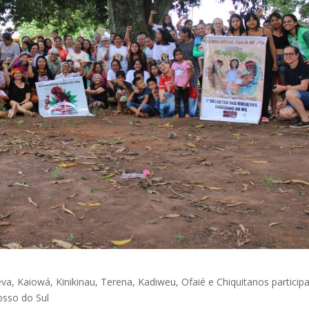
, Kaiowá, Kinikinau, Terena, Kadiweu, Ofaié e Chiquitanos partici
osso do Sul