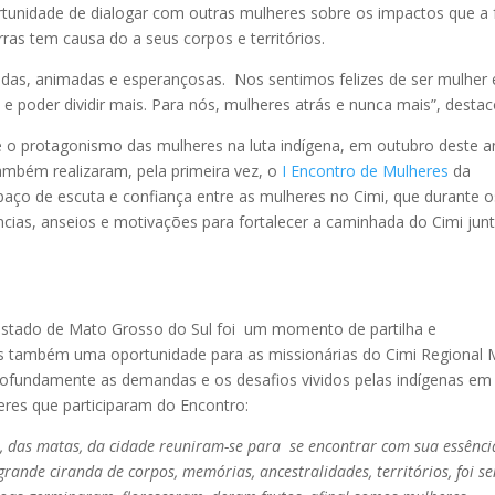
unidade de dialogar com outras mulheres sobre os impactos que a f
ras tem causa do a seus corpos e territórios.
cidas, animadas e esperançosas. Nos sentimos felizes de ser mulher 
e poder dividir mais. Para nós, mulheres atrás e nunca mais”, desta
o protagonismo das mulheres na luta indígena, em outubro deste a
ambém realizaram, pela primeira vez, o
I Encontro de Mulheres
da
aço de escuta e confiança entre as mulheres no Cimi, que durante o
ncias, anseios e motivações para fortalecer a caminhada do Cimi jun
a
estado de Mato Grosso do Sul foi um momento de partilha e
mas também uma oportunidade para as missionárias do Cimi Regional
ofundamente as demandas e os desafios vividos pelas indígenas em
eres que participaram do Encontro:
a, das matas, da cidade reuniram-se para se encontrar com sua essênci
rande ciranda de corpos, memórias, ancestralidades, territórios, foi s