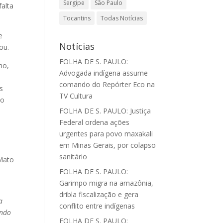
Sergipe
São Paulo
alta
Tocantins
Todas Notícias
e
Notícias
cou.
FOLHA DE S. PAULO:
no,
Advogada indígena assume
comando do Repórter Eco na
s
TV Cultura
to
FOLHA DE S. PAULO: Justiça
Federal ordena ações
urgentes para povo maxakali
em Minas Gerais, por colapso
sanitário
 Mato
FOLHA DE S. PAULO:
Garimpo migra na amazônia,
dribla fiscalização e gera
a
conflito entre indígenas
endo
FOLHA DE S. PAULO: