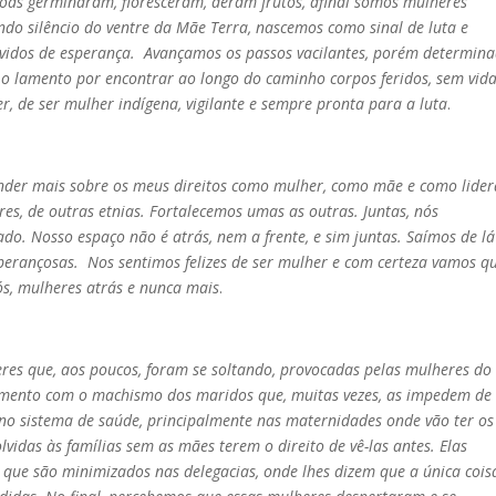
as germinaram, floresceram, deram frutos, afinal somos mulheres
ndo silêncio do ventre da Mãe Terra, nascemos como sinal de luta e
vidos de esperança. Avançamos os passos vacilantes, porém determina
o lamento por encontrar ao longo do caminho corpos feridos, sem vid
er, de ser mulher indígena, vigilante e sempre pronta para a luta
.
nder mais sobre os meus direitos como mulher, como mãe e como lide
s, de outras etnias. Fortalecemos umas as outras. Juntas, nós
do. Nosso espaço não é atrás, nem a frente, e sim juntas. Saímos de lá
perançosas. Nos sentimos felizes de ser mulher e com certeza vamos q
nós, mulheres atrás e nunca mais
.
eres que, aos poucos, foram se soltando, provocadas pelas mulheres do
frimento com o machismo dos maridos que, muitas vezes, as impedem de
s no sistema de saúde, principalmente nas maternidades onde vão ter os
lvidas às famílias sem as mães terem o direito de vê-las antes. Elas
 que são minimizados nas delegacias, onde lhes dizem que a única cois