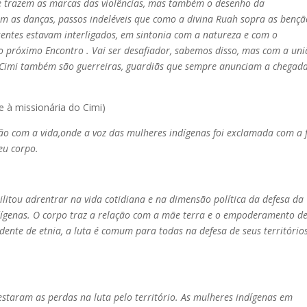
e trazem as marcas das violências, mas também o desenho da
om as danças, passos indeléveis que como a divina Ruah sopra as bençã
entes estavam interligados, em sintonia com a natureza e com o
o próximo Encontro . Vai ser desafiador, sabemos disso, mas com a un
 do Cimi também são guerreiras, guardiãs que sempre anunciam a chegad
e à missionária do Cimi)
ão com a vida,onde a voz das mulheres indígenas foi exclamada com a 
eu corpo.
litou adrentrar na vida cotidiana e na dimensão política da defesa da
indígenas. O corpo traz a relação com a mãe terra e o empoderamento d
dente de etnia, a luta é comum para todas na defesa de seus território
staram as perdas na luta pelo território. As mulheres indígenas em