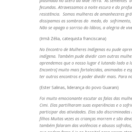
plasmada no útero da Mãe Terra. As sementes bo
fecundas. Atravessamos a noite escura e do profu
resistência. Somos mulheres de amanheceres grá
dissipamos as sombras do medo, do sofrimento, 
Não se apaga o sorriso do lábios, a alegria de viv
(Irmã Zélia, catequista franciscana)
No
Encontro de Mulheres Indígenas eu pude apre
indígena. Também pude dividir com outras mulhere
aprendemos que o nosso lugar é lutando lado a la
Encontro] muito mais fortalecidas, animadas e es
ter outros encontros e poder dividir mais. Para 
(Ester Salinas, liderança do povo Guarani)
Foi muito emocionante escutar as falas das mulh
Cimi. Elas partilharam suas experiências e o so
participar das atividades. Elas são discriminada
filhos Muitas vezes as crianças morrem e são devo
também falaram das violências e abusos sofridos,