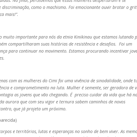
ndidas. No final, percebemos que essas mulheres despertaram e se
e discriminação, como o machismo. Foi emocionante ouvir brotar o gri
ca mais!”.
o muito importante para nós da etnia Kinikinau que estamos lutando 
mbém compartilharam suas histórias de resistência e desafios. Foi um
rança para continuar no movimento. Estamos procurando incentivar jov
es.
enas com as mulheres do Cimi foi uma vivência de sinodalidade, onde t
stência e comprometimento na luta. Mulher é semente, ser geradora de 
ntagia as jovens que vão chegando. É preciso cuidar da vida que há n
s da aurora que com seu vigor e ternura sabem caminhos de novos
contro, que já projeta um próximo.
parecida)
rpos e territórios, lutas e esperanças no sonho de bem viver. As mem