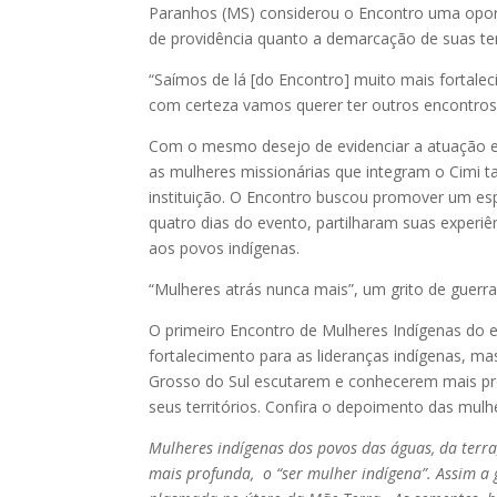
Paranhos (MS) considerou o Encontro uma oport
de providência quanto a demarcação de suas ter
“Saímos de lá [do Encontro] muito mais fortale
com certeza vamos querer ter outros encontros 
Com o mesmo desejo de evidenciar a atuação e 
as mulheres missionárias que integram o Cimi t
instituição. O Encontro buscou promover um esp
quatro dias do evento, partilharam suas experiê
aos povos indígenas.
“Mulheres atrás nunca mais”, um grito de guerr
O primeiro Encontro de Mulheres Indígenas do 
fortalecimento para as lideranças indígenas, 
Grosso do Sul escutarem e conhecerem mais pr
seus territórios. Confira o depoimento das mulh
Mulheres indígenas dos povos das águas, da terr
mais profunda, o “ser mulher indígena”. Assim a g