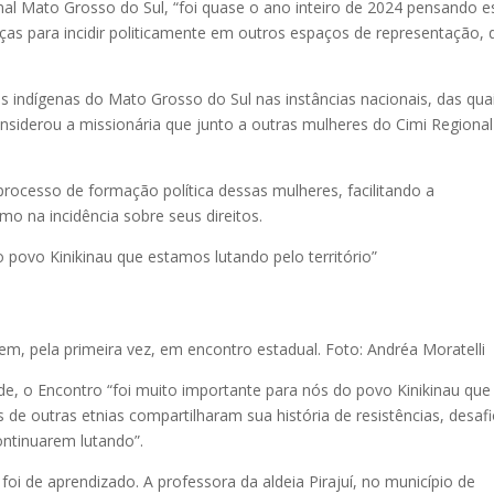
onal Mato Grosso do Sul, “foi quase o ano inteiro de 2024 pensando e
ças para incidir politicamente em outros espaços de representação, 
 indígenas do Mato Grosso do Sul nas instâncias nacionais, das qua
siderou a missionária que junto a outras mulheres do Cimi Regional
processo de formação política dessas mulheres, facilitando a
mo na incidência sobre seus direitos.
 povo Kinikinau que estamos lutando pelo território”
m, pela primeira vez, em encontro estadual. Foto: Andréa Moratelli
dade, o Encontro “foi muito importante para nós do povo Kinikinau que
 de outras etnias compartilharam sua história de resistências, desaf
continuarem lutando”.
 foi de aprendizado. A professora da aldeia Pirajuí, no município de