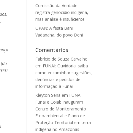
Comissão da Verdade
registra genocídio indígena,
dos,
mas análise é insuficiente
a.
OPAN: A festa Bani
Vadanaha, do povo Deni
Comentários
rança
Fabrício de Souza Carvalho
 [do
em
FUNAI: Ouvidoria: saiba
uerer
como encaminhar sugestões,
denúncias e pedidos de
informação à Funai
Kleyton Sena
em
FUNAI:
Funai e Coiab inauguram
Centro de Monitoramento
Etnoambiental e Plano de
Proteção Territorial em terra
a
indígena no Amazonas