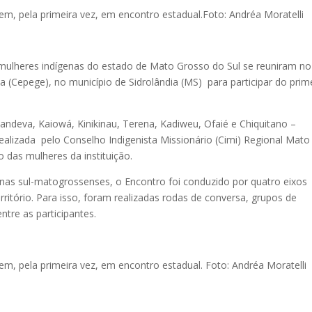
m, pela primeira vez, em encontro estadual.Foto: Andréa Moratelli
 mulheres indígenas do estado de Mato Grosso do Sul se reuniram no
 (Cepege), no município de Sidrolândia (MS) para participar do prim
andeva, Kaiowá, Kinikinau, Terena, Kadiweu, Ofaié e Chiquitano –
 realizada pelo Conselho Indigenista Missionário (Cimi) Regional Mato
o das mulheres da instituição.
enas sul-matogrossenses, o Encontro foi conduzido por quatro eixos
rritório. Para isso, foram realizadas rodas de conversa, grupos de
ntre as participantes.
m, pela primeira vez, em encontro estadual. Foto: Andréa Moratelli