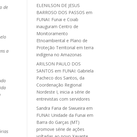
ELENILSON DE JESUS
to de
BARROSO DOS PASSOS
em
FUNAI: Funai e Coiab
inauguram Centro de
Monitoramento
pelo
Etnoambiental e Plano de
Proteção Territorial em terra
ens a
indígena no Amazonas
ARILSON PAULO DOS
SANTOS
em
FUNAI: Gabriela
Pacheco dos Santos, da
udo
Coordenação Regional
vida
Nordeste I, inicia a série de
a
entrevistas com servidores
Sandra Faria de Siwueira
em
FUNAI: Unidade da Funai em
Barra do Garças (MT)
promove série de ações
órias
voltadas ao povo Xavante