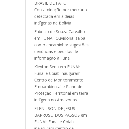
BRASIL DE FATO:
Contaminação por mercúrio
detectada em aldeias
indígenas na Bolívia
Fabrício de Souza Carvalho
em
FUNAI: Ouvidoria: saiba
como encaminhar sugestões,
denúncias e pedidos de
informação à Funai
Kleyton Sena
em
FUNAI:
Funai e Coiab inauguram
Centro de Monitoramento
Etnoambiental e Plano de
Proteção Territorial em terra
indígena no Amazonas
ELENILSON DE JESUS
BARROSO DOS PASSOS
em
FUNAI: Funai e Coiab
inauguram Centro de