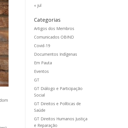
« jul
Categorias
Artigos dos Membros
Comunicados OBIND
Covid-19
Documentos Indígenas
Em Pauta
Eventos
GT
GT Diálogo e Participação
Social
i dom
GT Direitos e Políticas de
Saúde
GT Direitos Humanos Justiça
e Reparação
imi)