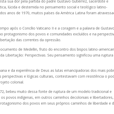
esta sua dor pela partida do padre Gustavo Gutiérrez, sacerdote e
ica, lúcida e destemida no pensamento social e teológico latino-
s dos anos de 1970, muitos países da América Latina foram atravess
empo após o Concílio Vaticano II e a coragem e a palavra de Gustav
 no protagonismo dos povos e comunidades excluídos e na perspectiv
libertação das correntes da opressão.
documento de Medellin, fruto do encontro dos bispos latino-america
 da Libertação: Perspectivas. Seu pensamento significou uma ruptura
mana e da experiência de Deus as lutas emancipadoras dos mais pob
 perspectivas e lógicas culturais, contestavam com resistência o po
ojeto colonial.
2, bebeu muito dessa fonte de ruptura de um modelo tradicional e
os povos indígenas, em outros caminhos decoloniais e libertadores,
do protagonismo dos povos em seus próprios caminhos de liberdade e 