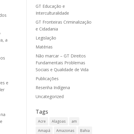
GT Educação e
Interculturalidade
ados
GT Fronteiras Criminalização
e Cidadania
o
Legislação
a, a
Matérias
Não marcar – GT Direitos
nos
Fundamentais Problemas
Sociais e Qualidade de Vida
Publicações
res e
Resenha Indígena
der
Uncategorized
Tags
 na
de
Acre
Alagoas
am
Amapá
Amazonas
Bahia