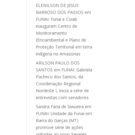
ELENILSON DE JESUS
BARROSO DOS PASSOS
em
FUNAI: Funai e Coiab
inauguram Centro de
Monitoramento
Etnoambiental e Plano de
Proteção Territorial em terra
indígena no Amazonas
ARILSON PAULO DOS
SANTOS
em
FUNAI: Gabriela
Pacheco dos Santos, da
Coordenação Regional
Nordeste I, inicia a série de
entrevistas com servidores
Sandra Faria de Siwueira
em
FUNAI: Unidade da Funai em
Barra do Garças (MT)
promove série de ações
voltadas ao povo Xavante