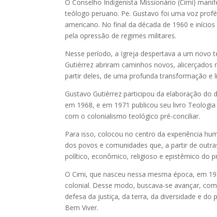
O Conselho Indigenista Missionário (Cimi) manif
teólogo peruano. Pe. Gustavo foi uma voz profét
americano. No final da década de 1960 e início
pela opressão de regimes militares.
Nesse período, a Igreja despertava a um novo t
Gutiérrez abriram caminhos novos, alicerçados
partir deles, de uma profunda transformação e 
Gustavo Gutiérrez participou da elaboração do 
em 1968, e em 1971 publicou seu livro Teologia
com o colonialismo teológico pré-conciliar.
Para isso, colocou no centro da experiência hu
dos povos e comunidades que, a partir de outras
político, econômico, religioso e epistêmico do pr
O Cimi, que nasceu nessa mesma época, em 197
colonial. Desse modo, buscava-se avançar, com 
defesa da justiça, da terra, da diversidade e 
Bem Viver.