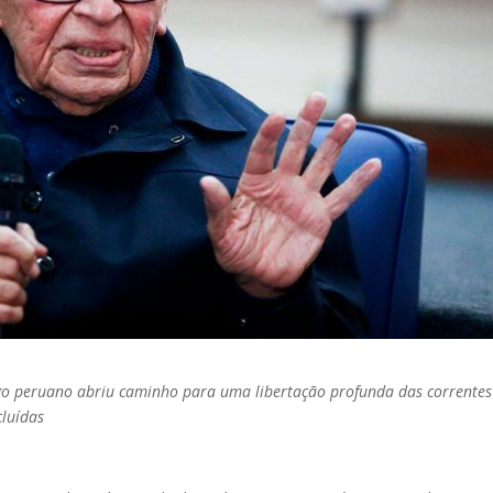
ogo peruano abriu caminho para uma libertação profunda das correntes
cluídas