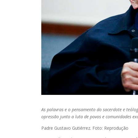
As palavras e o pensamento do sacerdote e teól
opressão junto a luta de povos e comunidades ex
Padre Gustavo Gutiérrez. Foto: Reprodução