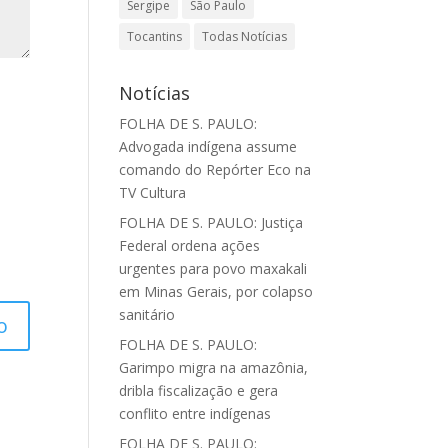
Sergipe
São Paulo
Tocantins
Todas Notícias
Notícias
FOLHA DE S. PAULO:
Advogada indígena assume
comando do Repórter Eco na
TV Cultura
FOLHA DE S. PAULO: Justiça
Federal ordena ações
urgentes para povo maxakali
em Minas Gerais, por colapso
sanitário
FOLHA DE S. PAULO:
Garimpo migra na amazônia,
dribla fiscalização e gera
conflito entre indígenas
FOLHA DE S. PAULO: