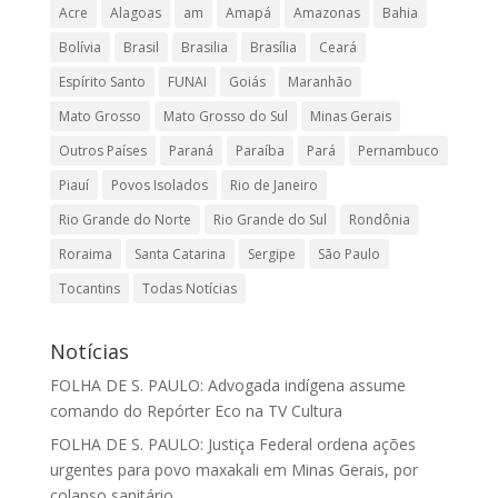
Acre
Alagoas
am
Amapá
Amazonas
Bahia
Bolívia
Brasil
Brasilia
Brasília
Ceará
Espírito Santo
FUNAI
Goiás
Maranhão
Mato Grosso
Mato Grosso do Sul
Minas Gerais
Outros Países
Paraná
Paraíba
Pará
Pernambuco
Piauí
Povos Isolados
Rio de Janeiro
Rio Grande do Norte
Rio Grande do Sul
Rondônia
Roraima
Santa Catarina
Sergipe
São Paulo
Tocantins
Todas Notícias
Notícias
FOLHA DE S. PAULO: Advogada indígena assume
comando do Repórter Eco na TV Cultura
FOLHA DE S. PAULO: Justiça Federal ordena ações
urgentes para povo maxakali em Minas Gerais, por
colapso sanitário