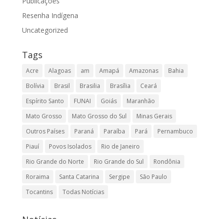
Publicações
Resenha Indígena
Uncategorized
Tags
Acre
Alagoas
am
Amapá
Amazonas
Bahia
Bolívia
Brasil
Brasilia
Brasília
Ceará
Espírito Santo
FUNAI
Goiás
Maranhão
Mato Grosso
Mato Grosso do Sul
Minas Gerais
Outros Países
Paraná
Paraíba
Pará
Pernambuco
Piauí
Povos Isolados
Rio de Janeiro
Rio Grande do Norte
Rio Grande do Sul
Rondônia
Roraima
Santa Catarina
Sergipe
São Paulo
Tocantins
Todas Notícias