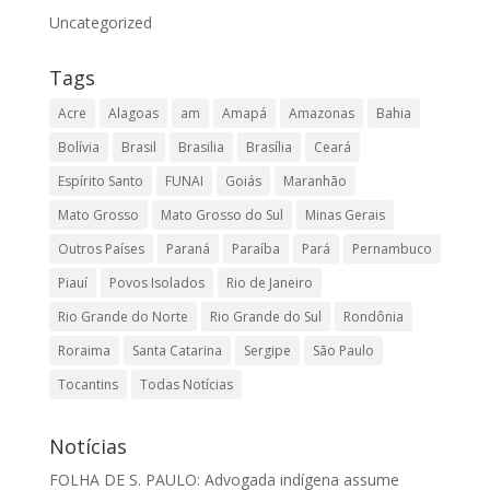
Uncategorized
Tags
Acre
Alagoas
am
Amapá
Amazonas
Bahia
Bolívia
Brasil
Brasilia
Brasília
Ceará
Espírito Santo
FUNAI
Goiás
Maranhão
Mato Grosso
Mato Grosso do Sul
Minas Gerais
Outros Países
Paraná
Paraíba
Pará
Pernambuco
Piauí
Povos Isolados
Rio de Janeiro
Rio Grande do Norte
Rio Grande do Sul
Rondônia
Roraima
Santa Catarina
Sergipe
São Paulo
Tocantins
Todas Notícias
Notícias
FOLHA DE S. PAULO: Advogada indígena assume