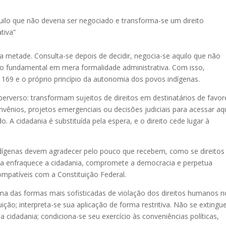
quilo que não deveria ser negociado e transforma-se um direito
tiva”
a metade. Consulta-se depois de decidir, negocia-se aquilo que não
to fundamental em mera formalidade administrativa. Com isso,
169 e o próprio princípio da autonomia dos povos indígenas.
erverso: transformam sujeitos de direitos em destinatários de favor
ênios, projetos emergenciais ou decisões judiciais para acessar aq
. A cidadania é substituída pela espera, e o direito cede lugar à
indígenas devem agradecer pelo pouco que recebem, como se direitos
ca enfraquece a cidadania, compromete a democracia e perpetua
compatíveis com a Constituição Federal.
ma das formas mais sofisticadas de violação dos direitos humanos n
ção; interpreta-se sua aplicação de forma restritiva. Não se exting
a cidadania; condiciona-se seu exercício às conveniências políticas,