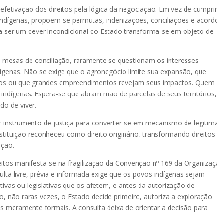
 efetivação dos direitos pela lógica da negociação. Em vez de cumprir
 indígenas, propõem-se permutas, indenizações, conciliações e acord
eria ser um dever incondicional do Estado transforma-se em objeto de
s mesas de conciliação, raramente se questionam os interesses
dígenas. Não se exige que o agronegócio limite sua expansão, que
tos ou que grandes empreendimentos revejam seus impactos. Quem
ndígenas. Espera-se que abram mão de parcelas de seus territórios,
do de viver.
ser instrumento de justiça para converter-se em mecanismo de legiti
tituição reconheceu como direito originário, transformando direitos
ação.
itos manifesta-se na fragilização da Convenção nº 169 da Organiza
sulta livre, prévia e informada exige que os povos indígenas sejam
ivas ou legislativas que os afetem, e antes da autorização de
, não raras vezes, o Estado decide primeiro, autoriza a exploração
meramente formais. A consulta deixa de orientar a decisão para