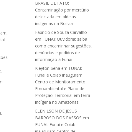
BRASIL DE FATO:
Contaminação por mercúrio
detectada em aldeias
indígenas na Bolívia
Fabrício de Souza Carvalho
sam,
em
FUNAI: Ouvidoria: saiba
ial,
como encaminhar sugestões,
denúncias e pedidos de
ções.
informação à Funai
Kleyton Sena
em
FUNAI:
.
Funai e Coiab inauguram
em
Centro de Monitoramento
Etnoambiental e Plano de
Proteção Territorial em terra
indígena no Amazonas
ELENILSON DE JESUS
s.
BARROSO DOS PASSOS
em
FUNAI: Funai e Coiab
inauguram Centro de