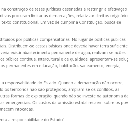
 na construção de teses jurídicas destinadas a restringir a efetivação
tritivas procuram limitar as demarcações, relativizar direitos originário
texto constitucional. Em vez de cumprir a Constituição, busca-se
ituídos por políticas compensatórias. No lugar de políticas públicas
is. Distribuem-se cestas básicas onde deveria haver terra suficiente
veria existir abastecimento permanente de água; realizam-se ações
ca pública contínua, intercultural e de qualidade; apresentam-se sol
ntos permanentes em educação, habitação, saneamento, energia,
 a responsabilidade do Estado. Quando a demarcação não ocorre,
o os territórios não são protegidos, ampliam-se os conflitos, as
outras formas de exploração; quando não se investe na autonomia d
as emergenciais. Os custos da omissão estatal recaem sobre os po
manecem intocadas.
nta a responsabilidade do Estado”