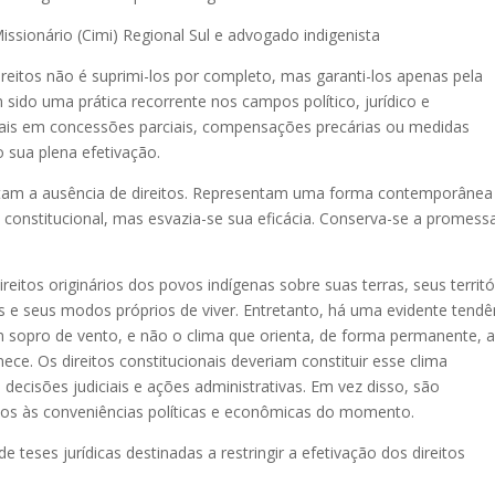
issionário (Cimi) Regional Sul e advogado indigenista
reitos não é suprimi-los por completo, mas garanti-los apenas pela
sido uma prática recorrente nos campos político, jurídico e
ionais em concessões parciais, compensações precárias ou medidas
 sua plena efetivação.
ntam a ausência de direitos. Representam uma forma contemporânea
constitucional, mas esvazia-se sua eficácia. Conserva-se a promess
eitos originários dos povos indígenas sobre suas terras, seus territó
s e seus modos próprios de viver. Entretanto, há uma evidente tendê
 sopro de vento, e não o clima que orienta, de forma permanente, 
ce. Os direitos constitucionais deveriam constituir esse clima
s, decisões judiciais e ações administrativas. Em vez disso, são
os às conveniências políticas e econômicas do momento.
 teses jurídicas destinadas a restringir a efetivação dos direitos