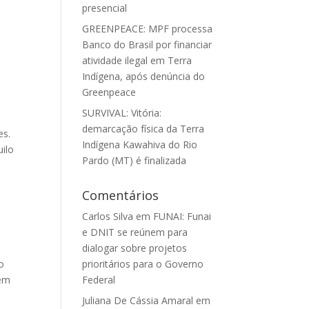
presencial
GREENPEACE: MPF processa
Banco do Brasil por financiar
atividade ilegal em Terra
Indígena, após denúncia do
Greenpeace
SURVIVAL: Vitória:
demarcação física da Terra
es.
Indígena Kawahiva do Rio
uilo
Pardo (MT) é finalizada
Comentários
Carlos Silva
em
FUNAI: Funai
e DNIT se reúnem para
dialogar sobre projetos
prioritários para o Governo
o
Federal
uem
Juliana De Cássia Amaral
em