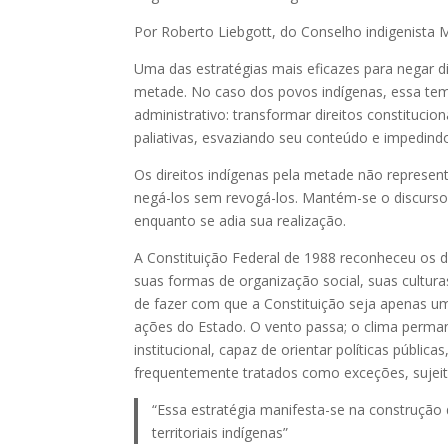
Por Roberto Liebgott, do Conselho indigenista M
Uma das estratégias mais eficazes para negar di
metade. No caso dos povos indígenas, essa tem 
administrativo: transformar direitos constituc
paliativas, esvaziando seu conteúdo e impedindo
Os direitos indígenas pela metade não represe
negá-los sem revogá-los. Mantém-se o discurso 
enquanto se adia sua realização.
A Constituição Federal de 1988 reconheceu os dir
suas formas de organização social, suas cultura
de fazer com que a Constituição seja apenas um
ações do Estado. O vento passa; o clima permane
institucional, capaz de orientar políticas pública
frequentemente tratados como exceções, sujeit
“Essa estratégia manifesta-se na construção de
territoriais indígenas”