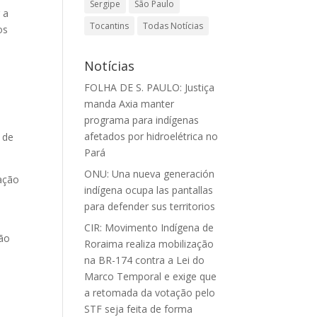
Sergipe
São Paulo
 a
Tocantins
Todas Notícias
os
Notícias
FOLHA DE S. PAULO: Justiça
manda Axia manter
programa para indígenas
afetados por hidroelétrica no
 de
Pará
ONU: Una nueva generación
mação
indígena ocupa las pantallas
para defender sus territorios
CIR: Movimento Indígena de
ção
Roraima realiza mobilização
na BR-174 contra a Lei do
Marco Temporal e exige que
a retomada da votação pelo
STF seja feita de forma