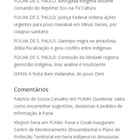
FOLHA DE S. PAULO: Advogada indígena assume
comando do Repórter Eco na TV Cultura
FOLHA DE S. PAULO: Justiça Federal ordena ações
urgentes para povo maxakali em Minas Gerais, por
colapso sanitário
FOLHA DE S. PAULO: Garimpo migra na amazônia,
dribla fiscalização e gera conflito entre indígenas
FOLHA DE S. PAULO: Comissão da Verdade registra
genocídio indígena, mas análise é insuficiente
OPAN: A festa Bani Vadanaha, do povo Deni
Comentários
Fabrício de Souza Carvalho
em
FUNAI: Ouvidoria: saiba
como encaminhar sugestões, denúncias e pedidos de
informação à Funai
Kleyton Sena
em
FUNAI: Funai e Coiab inauguram
Centro de Monitoramento Etnoambiental e Plano de
Proteção Territorial em terra indígena no Amazonas