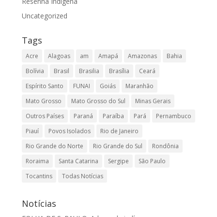
Resenha Indígena
Uncategorized
Tags
Acre
Alagoas
am
Amapá
Amazonas
Bahia
Bolívia
Brasil
Brasilia
Brasília
Ceará
Espírito Santo
FUNAI
Goiás
Maranhão
Mato Grosso
Mato Grosso do Sul
Minas Gerais
Outros Países
Paraná
Paraíba
Pará
Pernambuco
Piauí
Povos Isolados
Rio de Janeiro
Rio Grande do Norte
Rio Grande do Sul
Rondônia
Roraima
Santa Catarina
Sergipe
São Paulo
Tocantins
Todas Notícias
Notícias