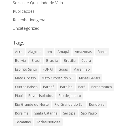
Sociais e Qualidade de Vida
Publicações
Resenha Indígena
Uncategorized
Tags
Acre
Alagoas
am
Amapá
Amazonas
Bahia
Bolívia
Brasil
Brasilia
Brasília
Ceará
Espírito Santo
FUNAI
Goiás
Maranhão
Mato Grosso
Mato Grosso do Sul
Minas Gerais
Outros Países
Paraná
Paraíba
Pará
Pernambuco
Piauí
Povos Isolados
Rio de Janeiro
Rio Grande do Norte
Rio Grande do Sul
Rondônia
Roraima
Santa Catarina
Sergipe
São Paulo
Tocantins
Todas Notícias