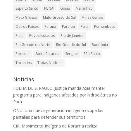
Espírito Santo
FUNAI
Goiás
Maranhão
Mato Grosso
Mato Grosso do Sul
Minas Gerais
Outros Países
Paraná
Paraíba
Pará
Pernambuco
Piauí
Povos Isolados
Rio de Janeiro
Rio Grande do Norte
Rio Grande do Sul
Rondônia
Roraima
Santa Catarina
Sergipe
São Paulo
Tocantins
Todas Notícias
Notícias
FOLHA DE S. PAULO: Justiça manda Axia manter
programa para indígenas afetados por hidroelétrica no
Pará
ONU: Una nueva generación indígena ocupa las
pantallas para defender sus territorios
CIR: Movimento Indígena de Roraima realiza