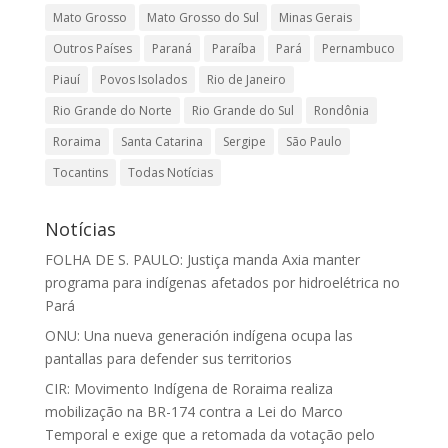
Mato Grosso
Mato Grosso do Sul
Minas Gerais
Outros Países
Paraná
Paraíba
Pará
Pernambuco
Piauí
Povos Isolados
Rio de Janeiro
Rio Grande do Norte
Rio Grande do Sul
Rondônia
Roraima
Santa Catarina
Sergipe
São Paulo
Tocantins
Todas Notícias
Notícias
FOLHA DE S. PAULO: Justiça manda Axia manter
programa para indígenas afetados por hidroelétrica no
Pará
ONU: Una nueva generación indígena ocupa las
pantallas para defender sus territorios
CIR: Movimento Indígena de Roraima realiza
mobilização na BR-174 contra a Lei do Marco
Temporal e exige que a retomada da votação pelo