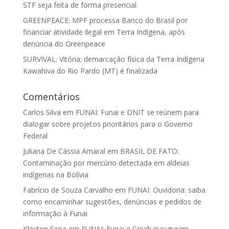
STF seja feita de forma presencial
GREENPEACE: MPF processa Banco do Brasil por
financiar atividade ilegal em Terra Indígena, após
denúncia do Greenpeace
SURVIVAL: Vitória: demarcação física da Terra Indígena
Kawahiva do Rio Pardo (MT) é finalizada
Comentários
Carlos Silva
em
FUNAI: Funai e DNIT se reúnem para
dialogar sobre projetos prioritários para o Governo
Federal
Juliana De Cássia Amaral
em
BRASIL DE FATO:
Contaminação por mercúrio detectada em aldeias
indígenas na Bolívia
Fabrício de Souza Carvalho
em
FUNAI: Ouvidoria: saiba
como encaminhar sugestões, denúncias e pedidos de
informação à Funai
Kleyton Sena
em
FUNAI: Funai e Coiab inauguram