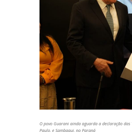
O povo Guarani ainda aguarda a declaração das T
Paulo, e Sambaqui, no Paraná