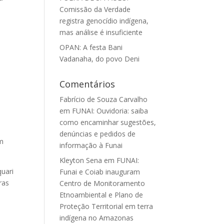
Comissão da Verdade
registra genocídio indígena,
mas análise é insuficiente
OPAN: A festa Bani
Vadanaha, do povo Deni
Comentários
Fabrício de Souza Carvalho
em
FUNAI: Ouvidoria: saiba
como encaminhar sugestões,
denúncias e pedidos de
am
informação à Funai
Kleyton Sena
em
FUNAI:
quari
Funai e Coiab inauguram
ras
Centro de Monitoramento
Etnoambiental e Plano de
Proteção Territorial em terra
indígena no Amazonas