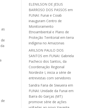
ELENILSON DE JESUS
BARROSO DOS PASSOS
em
FUNAI: Funai e Coiab
inauguram Centro de
Monitoramento
e as
Etnoambiental e Plano de
Proteção Territorial em terra
o de
indígena no Amazonas
 da
ARILSON PAULO DOS
SANTOS
em
FUNAI: Gabriela
a
Pacheco dos Santos, da
Coordenação Regional
Nordeste I, inicia a série de
entrevistas com servidores
Sandra Faria de Siwueira
em
FUNAI: Unidade da Funai em
Barra do Garças (MT)
 de
promove série de ações
voltadas ao povo Xavante