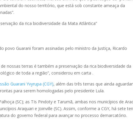
ambiental do nosso território, que está sob constante ameaça da
enadas”.
ervação da rica biodiversidade da Mata Atlântica”
 do povo Guarani foram assinadas pelo ministro da Justiça, Ricardo
 de nossas terras é também a preservação da rica biodiversidade da
ecológico de toda a região”, considerou em carta .
ssão Guarani Yvyrupa (CGY)
, além das três terras que ainda aguard
prontas para serem homologadas pelo presidente Lula.
Palhoça (SC); as TIs Pindoty e Tarumã, ambas nos municípios de Ara
municípios Araquari e Joinville (SC). Assim, conforme a CGY, há sete ter
tura do governo federal para avançar no processo demarcatório.