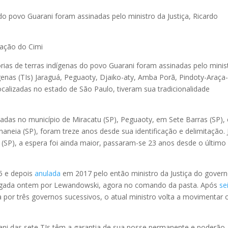
 do povo Guarani foram assinadas pelo ministro da Justiça, Ricardo
ação do Cimi
órias de terras indígenas do povo Guarani foram assinadas pelo minis
genas (TIs) Jaraguá, Peguaoty, Djaiko-aty, Amba Porã, Pindoty-Araça
localizadas no estado de São Paulo, tiveram sua tradicionalidade
zadas no município de Miracatu (SP), Peguaoty, em Sete Barras (SP), 
naneia (SP), foram treze anos desde sua identificação e delimitação. 
 (SP), a espera foi ainda maior, passaram-se 23 anos desde o último
15 e depois
anulada
em 2017 pelo então ministro da Justiça do gover
vogada ontem por Lewandowski, agora no comando da pasta. Após
se
 por três governos sucessivos, o atual ministro volta a movimentar 
ni das sete TIs têm a garantia de sua posse permanente e poderão