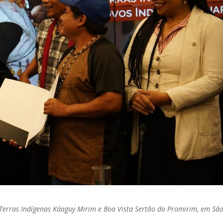
erras Indígenas Ka´aguy Mirim e Boa Vista Sertão do Promirim, em Sã