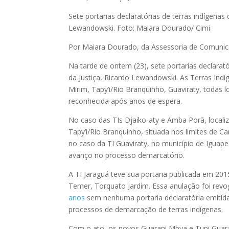
Sete portarias declaratórias de terras indígenas
Lewandowski. Foto: Maiara Dourado/ Cimi
Por Maiara Dourado, da Assessoria de Comunic
Na tarde de ontem (23), sete portarias declarat
da Justiça, Ricardo Lewandowski. As Terras Indí
Mirim, Tapy’i/Rio Branquinho, Guaviraty, todas 
reconhecida após anos de espera.
No caso das TIs Djaiko-aty e Amba Porã, locali
Tapy’i/Rio Branquinho, situada nos limites de Ca
no caso da TI Guaviraty, no município de Iguape
avanço no processo demarcatório.
A TI Jaraguá teve sua portaria publicada em 20
Temer, Torquato Jardim. Essa anulação foi re
anos
sem nenhuma portaria declaratória emitida
processos de demarcação de terras indígenas.
Com o ato, os povos Guarani Mbya e Tupi Guara