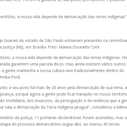
território, a nossa vida depende da demarcação das terras indígenas”
pi Guarani do estado de São Paulo estiveram presentes na cerimônia
a Justiça (MJ), em Brasília. Foto: Maiara Dourado/ Cimi
ritório, a nossa vida depende da demarcação das terras indígenas. Ho
larada garantem uma parcela disso, mas ainda existem vários outros
e a gente mantenha a nossa cultura viva tradicionalmente dentro do
I Amba Porã.
 junto a seu povo há mais de 20 anos pela demarcação de sua terra, 
urança, porque agora a gente pode ficar tranquilo no nosso territóri
 imobiliária, dos invasores, da perseguição e da violência que a ge
e saia a demarcação da Terra Indígena Jaraguá”, considerou a lidera
stério da Justiça, 11 portarias declaratórias foram assinadas, mas 
 etapa do processo demarcatório segue alto: ao menos 40 terras