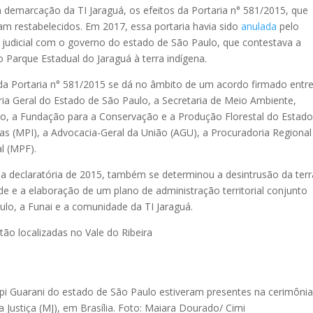
demarcação da TI Jaraguá, os efeitos da Portaria n° 581/2015, que
ram restabelecidos. Em 2017, essa portaria havia sido
anulada
pelo
judicial com o governo do estado de São Paulo, que contestava a
Parque Estadual do Jaraguá à terra indígena.
e da Portaria n° 581/2015 se dá no âmbito de um acordo firmado entr
ia Geral do Estado de São Paulo, a Secretaria de Meio Ambiente,
ulo, a Fundação para a Conservação e a Produção Florestal do Estad
as (MPI), a Advocacia-Geral da União (AGU), a Procuradoria Regional
al (MPF).
ia declaratória de 2015, também se determinou a desintrusão da terr
e e a elaboração de um plano de administração territorial conjunto
ulo, a Funai e a comunidade da TI Jaraguá.
tão localizadas no Vale do Ribeira
pi Guarani do estado de São Paulo estiveram presentes na cerimônia
a Justiça (MJ), em Brasília. Foto: Maiara Dourado/ Cimi