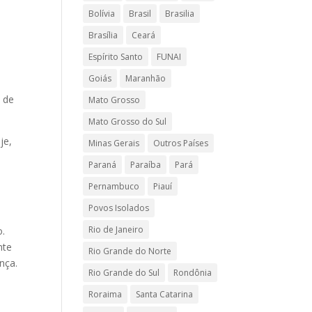
Bolívia
Brasil
Brasilia
Brasília
Ceará
Espírito Santo
FUNAI
Goiás
Maranhão
 de
Mato Grosso
Mato Grosso do Sul
je,
Minas Gerais
Outros Países
Paraná
Paraíba
Pará
Pernambuco
Piauí
Povos Isolados
a
Rio de Janeiro
o.
nte
Rio Grande do Norte
nça.
Rio Grande do Sul
Rondônia
o
Roraima
Santa Catarina