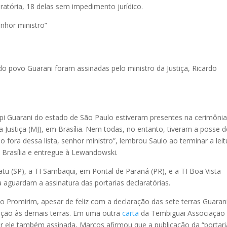
ratória, 18 delas sem impedimento jurídico.
enhor ministro”
 do povo Guarani foram assinadas pelo ministro da Justiça, Ricardo
pi Guarani do estado de São Paulo estiveram presentes na cerimônia
a Justiça (MJ), em Brasília. Nem todas, no entanto, tiveram a posse d
o fora dessa lista, senhor ministro”, lembrou Saulo ao terminar a leit
 Brasília e entregue à Lewandowski.
tu (SP), a TI Sambaqui, em Pontal de Paraná (PR), e a TI Boa Vista
 aguardam a assinatura das portarias declaratórias.
o Promirim, apesar de feliz com a declaração das sete terras Guarani
lação às demais terras. Em uma outra
carta
da Tembiguai Associação
or ele também assinada, Marcos afirmou que a publicação da “portari