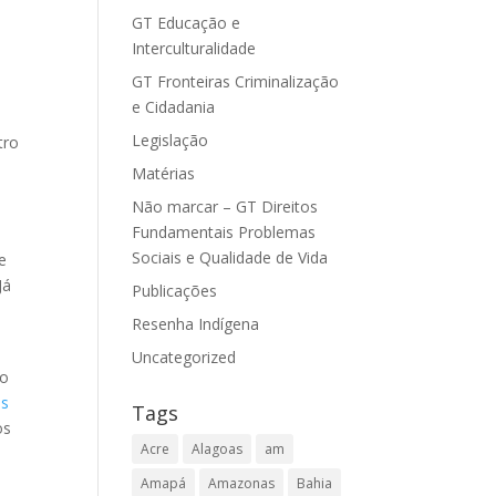
GT Educação e
Interculturalidade
GT Fronteiras Criminalização
e Cidadania
Legislação
tro
-
Matérias
Não marcar – GT Direitos
Fundamentais Problemas
Sociais e Qualidade de Vida
e
Já
Publicações
Resenha Indígena
Uncategorized
no
is
Tags
os
Acre
Alagoas
am
Amapá
Amazonas
Bahia