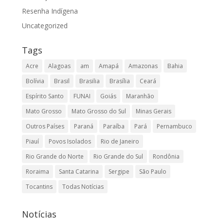
Resenha Indígena
Uncategorized
Tags
Acre
Alagoas
am
Amapá
Amazonas
Bahia
Bolívia
Brasil
Brasilia
Brasília
Ceará
Espírito Santo
FUNAI
Goiás
Maranhão
Mato Grosso
Mato Grosso do Sul
Minas Gerais
Outros Países
Paraná
Paraíba
Pará
Pernambuco
Piauí
Povos Isolados
Rio de Janeiro
Rio Grande do Norte
Rio Grande do Sul
Rondônia
Roraima
Santa Catarina
Sergipe
São Paulo
Tocantins
Todas Notícias
Notícias