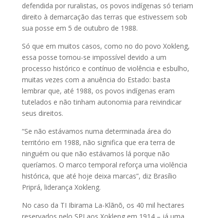
defendida por ruralistas, os povos indígenas só teriam
direito à demarcação das terras que estivessem sob
sua posse em 5 de outubro de 1988.
Só que em muitos casos, como no do povo Xokleng,
essa posse tornou-se impossível devido a um
processo histórico e contínuo de violência e esbulho,
muitas vezes com a anuência do Estado: basta
lembrar que, até 1988, os povos indígenas eram
tutelados e não tinham autonomia para reivindicar
seus direitos.
“Se não estávamos numa determinada área do
território em 1988, não significa que era terra de
ninguém ou que não estávamos lá porque não
queríamos. O marco temporal reforça uma violência
histórica, que até hoje deixa marcas”, diz Brasílio
Priprá, liderança Xokleng.
No caso da TI Ibirama La-Klãnõ, os 40 mil hectares
reservados pelo SPI aos Xokleng em 1914 – já uma