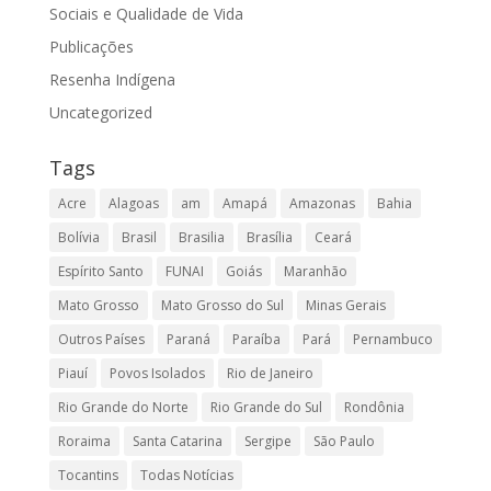
Sociais e Qualidade de Vida
Publicações
Resenha Indígena
Uncategorized
Tags
Acre
Alagoas
am
Amapá
Amazonas
Bahia
Bolívia
Brasil
Brasilia
Brasília
Ceará
Espírito Santo
FUNAI
Goiás
Maranhão
Mato Grosso
Mato Grosso do Sul
Minas Gerais
Outros Países
Paraná
Paraíba
Pará
Pernambuco
Piauí
Povos Isolados
Rio de Janeiro
Rio Grande do Norte
Rio Grande do Sul
Rondônia
Roraima
Santa Catarina
Sergipe
São Paulo
Tocantins
Todas Notícias