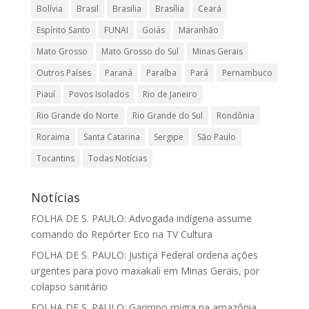
Bolívia
Brasil
Brasilia
Brasília
Ceará
Espírito Santo
FUNAI
Goiás
Maranhão
Mato Grosso
Mato Grosso do Sul
Minas Gerais
Outros Países
Paraná
Paraíba
Pará
Pernambuco
Piauí
Povos Isolados
Rio de Janeiro
Rio Grande do Norte
Rio Grande do Sul
Rondônia
Roraima
Santa Catarina
Sergipe
São Paulo
Tocantins
Todas Notícias
Notícias
FOLHA DE S. PAULO: Advogada indígena assume
comando do Repórter Eco na TV Cultura
FOLHA DE S. PAULO: Justiça Federal ordena ações
urgentes para povo maxakali em Minas Gerais, por
colapso sanitário
FOLHA DE S. PAULO: Garimpo migra na amazônia,