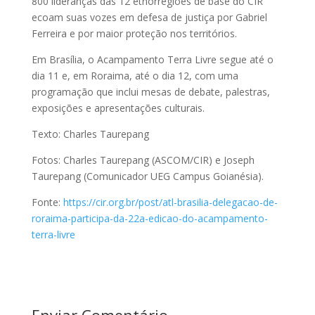
800 lideranças das 12 etnorregiões de base do CIR
ecoam suas vozes em defesa de justiça por Gabriel
Ferreira e por maior proteção nos territórios.
Em Brasília, o Acampamento Terra Livre segue até o
dia 11 e, em Roraima, até o dia 12, com uma
programação que inclui mesas de debate, palestras,
exposições e apresentações culturais.
Texto: Charles Taurepang
Fotos: Charles Taurepang (ASCOM/CIR) e Joseph
Taurepang (Comunicador UEG Campus Goianésia).
Fonte:
https://cir.org.br/post/atl-brasilia-delegacao-de-
roraima-participa-da-22a-edicao-do-acampamento-
terra-livre
Enviar Comentário