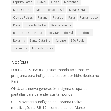
Espírito Santo
FUNAI
Goiás
Maranhão
Mato Grosso
Mato Grosso do Sul
Minas Gerais
Outros Países
Paraná
Paraíba
Pará
Pernambuco
Piauí
Povos Isolados
Rio de Janeiro
Rio Grande do Norte
Rio Grande do Sul
Rondônia
Roraima
Santa Catarina
Sergipe
São Paulo
Tocantins
Todas Notícias
Notícias
FOLHA DE S. PAULO: Justiça manda Axia manter
programa para indígenas afetados por hidroelétrica no
Pará
ONU: Una nueva generación indígena ocupa las
pantallas para defender sus territorios
CIR: Movimento Indígena de Roraima realiza
mobilização na BR-174 contra a Lei do Marco