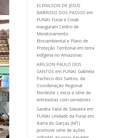
ELENILSON DE JESUS
BARROSO DOS PASSOS
em
FUNAI: Funai e Coiab
inauguram Centro de
Monitoramento
Etnoambiental e Plano de
Proteção Territorial em terra
indígena no Amazonas
ARILSON PAULO DOS
SANTOS
em
FUNAI: Gabriela
Pacheco dos Santos, da
Coordenação Regional
Nordeste I, inicia a série de
entrevistas com servidores
Sandra Faria de Siwueira
em
FUNAI: Unidade da Funai em
Barra do Garças (MT)
promove série de ações
voltadas ao povo Xavante