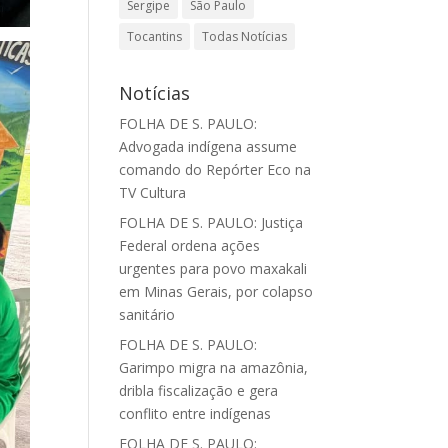
Sergipe
São Paulo
Tocantins
Todas Notícias
Notícias
FOLHA DE S. PAULO:
Advogada indígena assume
comando do Repórter Eco na
TV Cultura
FOLHA DE S. PAULO: Justiça
Federal ordena ações
urgentes para povo maxakali
em Minas Gerais, por colapso
sanitário
FOLHA DE S. PAULO:
Garimpo migra na amazônia,
dribla fiscalização e gera
conflito entre indígenas
FOLHA DE S. PAULO: