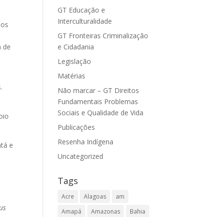
GT Educação e
Interculturalidade
 os
GT Fronteiras Criminalização
e Cidadania
a de
Legislação
Matérias
.
Não marcar – GT Direitos
Fundamentais Problemas
Sociais e Qualidade de Vida
oio
Publicações
Resenha Indígena
ntá e
Uncategorized
Tags
Acre
Alagoas
am
us
Amapá
Amazonas
Bahia