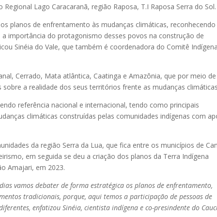
o Regional Lago Caracaranã, região Raposa, T.I Raposa Serra do Sol.
ar os planos de enfrentamento às mudanças climáticas, reconhecendo
s e a importância do protagonismo desses povos na construção de
plicou Sinéia do Vale, que também é coordenadora do Comitê Indígen
nal, Cerrado, Mata atlântica, Caatinga e Amazônia, que por meio de
obre a realidade dos seus territórios frente as mudanças climáticas
endo referência nacional e internacional, tendo como principais
danças climáticas construídas pelas comunidades indígenas com ap
nidades da região Serra da Lua, que fica entre os municípios de Ca
eirismo, em seguida se deu a criação dos planos da Terra Indígena
ião Amajari, em 2023.
dias vamos debater de forma estratégica os planos de enfrentamento,
mentos tradicionais, porque, aqui temos a participação de pessoas de
iferentes, enfatizou Sinéia, cientista indígena e co-presindente do Cauc