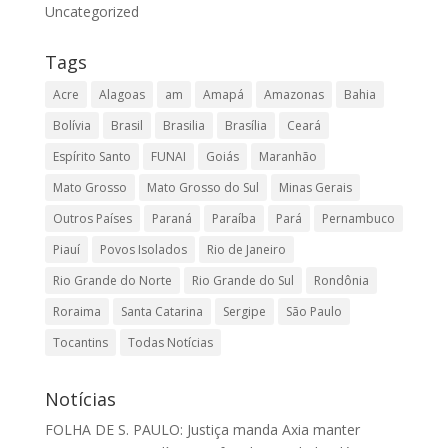
Uncategorized
Tags
Acre
Alagoas
am
Amapá
Amazonas
Bahia
Bolívia
Brasil
Brasilia
Brasília
Ceará
Espírito Santo
FUNAI
Goiás
Maranhão
Mato Grosso
Mato Grosso do Sul
Minas Gerais
Outros Países
Paraná
Paraíba
Pará
Pernambuco
Piauí
Povos Isolados
Rio de Janeiro
Rio Grande do Norte
Rio Grande do Sul
Rondônia
Roraima
Santa Catarina
Sergipe
São Paulo
Tocantins
Todas Notícias
Notícias
FOLHA DE S. PAULO: Justiça manda Axia manter