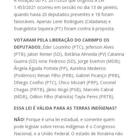
A votação do PL 201/2020 que originou a Lei
1.453/2021 ocorreu em sessão no dia 13 de janeiro,
quando havia 20 deputados presentes e 18 foram
favoráveis. Apenas Lenir Rodrigues (Cidadania) e
Evangelista Siqueira (PT) foram contra à proposta.
VOTARAM PELA LIBERAÇÃO DO CARIMPO OS
DEPUTADOS:
Éder Lourinho (PTC), Jeferson Alves
(PTB); Jalser Renier (SD), Betânia Almeida (PV) Catarina
Guerra (SD) Ione Pedroso (SD), Jorge Everton (MDB);
Ângela Águida Portela (PP), Aurelina Medeiros
(Podemos) Renan Filho (PRB), Gabriel Picanço (PRB),
Dhiego Coelho (PTC), Chico Mozart (PRP), Coronel
Chagas (PRTB), Jânio Xingú (PSB), Marcelo Cabral
(MDB), Odilon Filho (Patriota) Tayla Peres (PRTB).
ESSA LEI É VÁLIDA PARA AS TERRAS INDÍGENAS?
NÃO
! Porque é uma lei estadual, e somente quem
pode legislar sobre terras indígenas é o Congresso
Nacional, e a União Federal. O estado de Roraima não