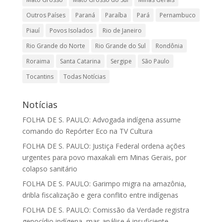
Outros Países
Paraná
Paraíba
Pará
Pernambuco
Piauí
Povos Isolados
Rio de Janeiro
Rio Grande do Norte
Rio Grande do Sul
Rondônia
Roraima
Santa Catarina
Sergipe
São Paulo
Tocantins
Todas Notícias
Notícias
FOLHA DE S. PAULO: Advogada indígena assume
comando do Repórter Eco na TV Cultura
FOLHA DE S. PAULO: Justiça Federal ordena ações
urgentes para povo maxakali em Minas Gerais, por
colapso sanitário
FOLHA DE S. PAULO: Garimpo migra na amazônia,
dribla fiscalização e gera conflito entre indígenas
FOLHA DE S. PAULO: Comissão da Verdade registra
genocídio indígena, mas análise é insuficiente