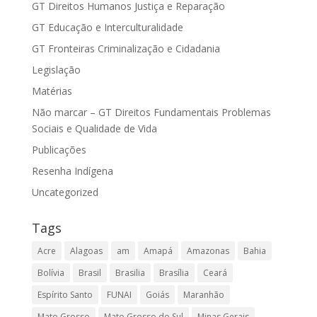
GT Direitos Humanos Justiça e Reparação
GT Educação e Interculturalidade
GT Fronteiras Criminalização e Cidadania
Legislação
Matérias
Não marcar – GT Direitos Fundamentais Problemas
Sociais e Qualidade de Vida
Publicações
Resenha Indígena
Uncategorized
Tags
Acre
Alagoas
am
Amapá
Amazonas
Bahia
Bolívia
Brasil
Brasilia
Brasília
Ceará
Espírito Santo
FUNAI
Goiás
Maranhão
Mato Grosso
Mato Grosso do Sul
Minas Gerais