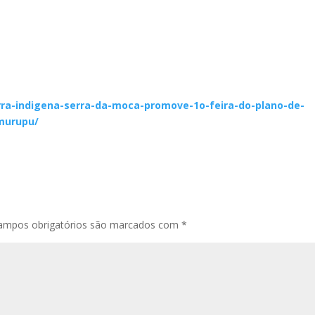
terra-indigena-serra-da-moca-promove-1o-feira-do-plano-de-
-murupu/
ampos obrigatórios são marcados com
*