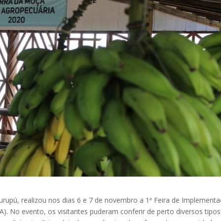
rupú, realizou nos dias 6 e 7 de novembro a 1ª Feira de Implement
A). No evento, os visitantes puderam conferir de perto diversos tipos