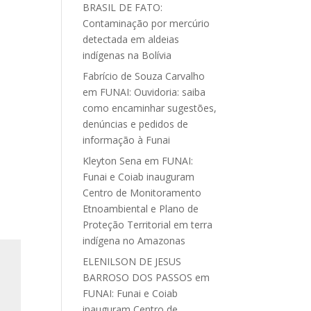
BRASIL DE FATO:
Contaminação por mercúrio
detectada em aldeias
indígenas na Bolívia
Fabrício de Souza Carvalho
em
FUNAI: Ouvidoria: saiba
como encaminhar sugestões,
denúncias e pedidos de
informação à Funai
Kleyton Sena
em
FUNAI:
Funai e Coiab inauguram
Centro de Monitoramento
Etnoambiental e Plano de
Proteção Territorial em terra
indígena no Amazonas
ELENILSON DE JESUS
BARROSO DOS PASSOS
em
FUNAI: Funai e Coiab
inauguram Centro de