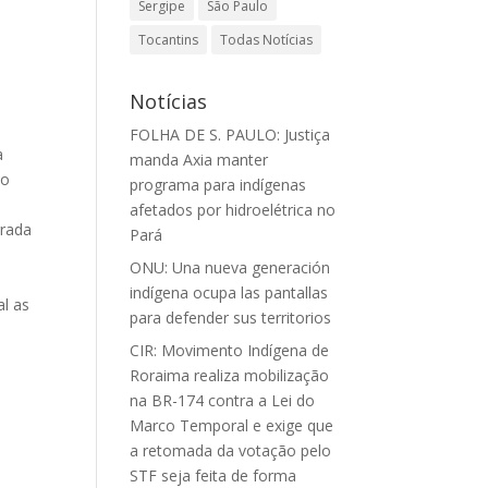
Sergipe
São Paulo
Tocantins
Todas Notícias
Notícias
FOLHA DE S. PAULO: Justiça
a
manda Axia manter
no
programa para indígenas
afetados por hidroelétrica no
grada
Pará
ONU: Una nueva generación
indígena ocupa las pantallas
al as
para defender sus territorios
CIR: Movimento Indígena de
Roraima realiza mobilização
na BR-174 contra a Lei do
Marco Temporal e exige que
a retomada da votação pelo
STF seja feita de forma