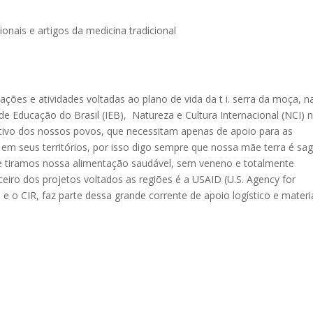
nais e artigos da medicina tradicional
ações e atividades voltadas ao plano de vida da t i. serra da moça, n
 de Educação do Brasil (IEB), Natureza e Cultura Internacional (NCI) 
etivo dos nossos povos, que necessitam apenas de apoio para as
 em seus territórios, por isso digo sempre que nossa mãe terra é sa
ue tiramos nossa alimentação saudável, sem veneno e totalmente
ceiro dos projetos voltados as regiões é a USAID (U.S. Agency for
e o CIR, faz parte dessa grande corrente de apoio logístico e materi