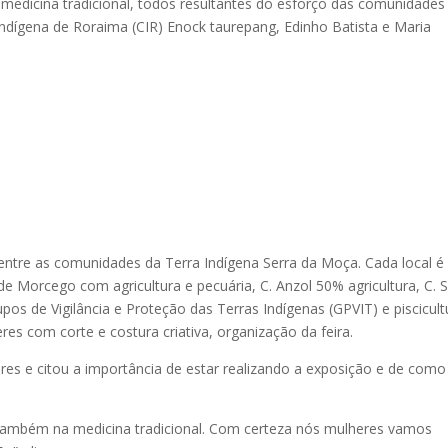
 a medicina tradicional, todos resultantes do esforço das comunidades
ndígena de Roraima (CIR) Enock taurepang, Edinho Batista e Maria
entre as comunidades da Terra Indígena Serra da Moça. Cada local é
e Morcego com agricultura e pecuária, C. Anzol 50% agricultura, C. S
os de Vigilância e Proteção das Terras Indígenas (GPVIT) e piscicult
s com corte e costura criativa, organização da feira.
eres e citou a importância de estar realizando a exposição e de como
 também na medicina tradicional. Com certeza nós mulheres vamos