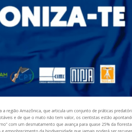
a a região Amazônica, que articula um conjunto de práticas predatór
otáveis e de que o mato não tem valor, os cientistas estão apontan
orno” com um desmatamento que avança para quase 25% da floresta
ão e empobrecimento da biodiversidade que jamais poderá ser recupe