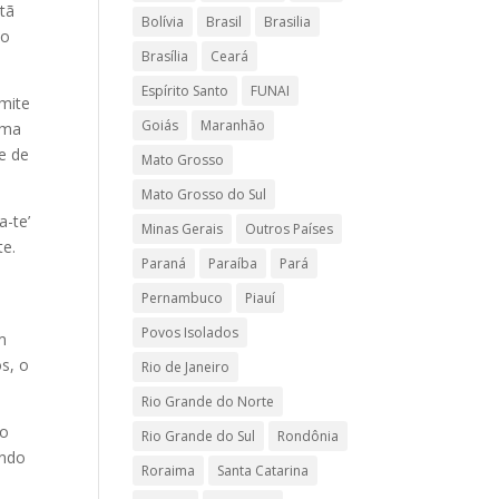
stã
Bolívia
Brasil
Brasilia
ão
Brasília
Ceará
Espírito Santo
FUNAI
mite
Goiás
Maranhão
uma
e de
Mato Grosso
Mato Grosso do Sul
-te’
Minas Gerais
Outros Países
te.
Paraná
Paraíba
Pará
Pernambuco
Piauí
Povos Isolados
m
s, o
Rio de Janeiro
Rio Grande do Norte
do
Rio Grande do Sul
Rondônia
undo
Roraima
Santa Catarina