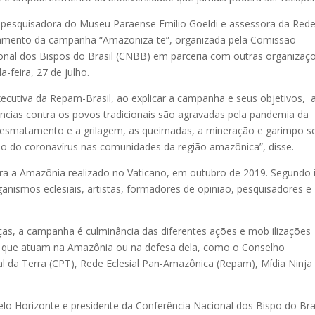
ra, pesquisadora do Museu Paraense Emílio Goeldi e assessora da Red
nçamento da campanha “Amazoniza-te”, organizada pela Comissão
onal dos Bispos do Brasil (CNBB) em parceria com outras organizaç
a-feira, 27 de julho.
xecutiva da Repam-Brasil, ao explicar a campanha e seus objetivos, 
lências contra os povos tradicionais são agravadas pela pandemia da
desmatamento e a grilagem, as queimadas, a mineração e garimpo s
ção do coronavírus nas comunidades da região amazônica”, disse.
ara a Amazônia realizado no Vaticano, em outubro de 2019. Segundo 
ganismos eclesiais, artistas, formadores de opinião, pesquisadores e
as, a campanha é culminância das diferentes ações e mob ilizações
ais que atuam na Amazônia ou na defesa dela, como o Conselho
al da Terra (CPT), Rede Eclesial Pan-Amazônica (Repam), Mídia Ninja
o Horizonte e presidente da Conferência Nacional dos Bispo do Bras