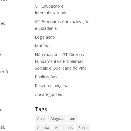
GT Educação e
e
Interculturalidade
GT Fronteiras Criminalização
ões
e Cidadania
Legislação
a
Matérias
e
Não marcar – GT Direitos
Fundamentais Problemas
Sociais e Qualidade de Vida
irmã
Publicações
Resenha Indígena
Uncategorized
Tags
 e
Acre
Alagoas
am
il,
Amapá
Amazonas
Bahia