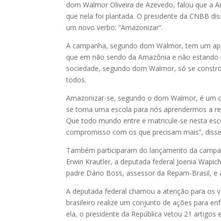
dom Walmor Oliveira de Azevedo, falou que a Am
que nela foi plantada. O presidente da CNBB d
um novo verbo: “Amazonizar”.
A campanha, segundo dom Walmor, tem um apelo
que em não sendo da Amazônia e não estando
sociedade, segundo dom Walmor, só se constro
todos.
Amazonizar-se, segundo o dom Walmor, é um co
se torna uma escola para nós aprendermos a res
Que todo mundo entre e matricule-se nesta es
compromisso com os que precisam mais”, disse
Também participaram do lançamento da campanh
Erwin Krautler, a deputada federal Joenia Wapi
padre Dário Boss, assessor da Repam-Brasil, 
A deputada federal chamou a atenção para os ve
brasileiro realize um conjunto de ações para e
ela, o presidente da República vetou 21 artigos e