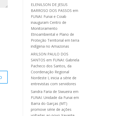
ELENILSON DE JESUS
BARROSO DOS PASSOS
em
FUNAI: Funai e Coiab
inauguram Centro de
Monitoramento
Etnoambiental e Plano de
Proteção Territorial em terra
indígena no Amazonas
ARILSON PAULO DOS
SANTOS
em
FUNAI: Gabriela
Pacheco dos Santos, da
Coordenação Regional
Nordeste I, inicia a série de
entrevistas com servidores
Sandra Faria de Siwueira
em
FUNAI: Unidade da Funai em
Barra do Garças (MT)
promove série de ações
voltadas ao povo Xavante