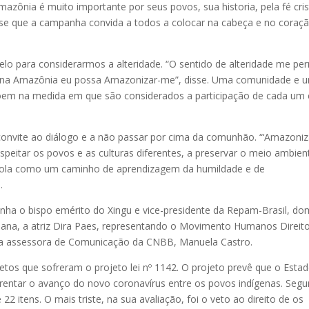
azônia é muito importante por seus povos, sua historia, pela fé cri
isse que a campanha convida a todos a colocar na cabeça e no coraç
 para considerarmos a alteridade. “O sentido de alteridade me per
 na Amazônia eu possa Amazonizar-me”, disse. Uma comunidade e 
em na medida em que são considerados a participação de cada um 
nvite ao diálogo e a não passar por cima da comunhão. “‘Amazoniza
peitar os povos e as culturas diferentes, a preservar o meio ambien
cola como um caminho de aprendizagem da humildade e de
.
a o bispo emérito do Xingu e vice-presidente da Repam-Brasil, do
chana, a atriz Dira Paes, representando o Movimento Humanos Direito
e a assessora de Comunicação da CNBB, Manuela Castro.
tos que sofreram o projeto lei nº 1142. O projeto prevê que o Esta
nfrentar o avanço do novo coronavírus entre os povos indígenas. Seg
 22 itens. O mais triste, na sua avaliação, foi o veto ao direito de os