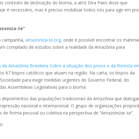
o contexto de destruição do bioma, a atriz Dira Paes disse que
ar é necessário, mas é preciso mobilizar todos nós para agir em pro
.
azoniza-te”
da campanha,
amazoniza-te.org
, onde é possível encontrar os materia
e um compilado de estudos sobre a realidade da Amazônia para
 da Amazônia Brasileira Sobre a situação dos povos e da floresta e
los 67 bispos católicos que atuam na região. Na carta, os bispos da
 Sociedade para exigir medidas urgentes do Governo Federal, do
as Assembleias Legislativas para o bioma.
m depoimentos das populações tradicionais da Amazônia que dialog
xpressão nacional e internacional. O grupo de organizações propor
 de forma pessoal ou coletiva na perspectiva de “Amazonizar-se”.
o: