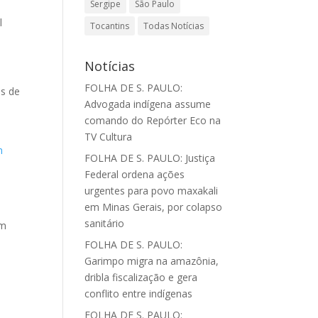
Sergipe
São Paulo
l
Tocantins
Todas Notícias
Notícias
FOLHA DE S. PAULO:
is de
Advogada indígena assume
comando do Repórter Eco na
TV Cultura
m
FOLHA DE S. PAULO: Justiça
Federal ordena ações
urgentes para povo maxakali
em Minas Gerais, por colapso
sanitário
am
á
FOLHA DE S. PAULO:
Garimpo migra na amazônia,
dribla fiscalização e gera
conflito entre indígenas
FOLHA DE S. PAULO: