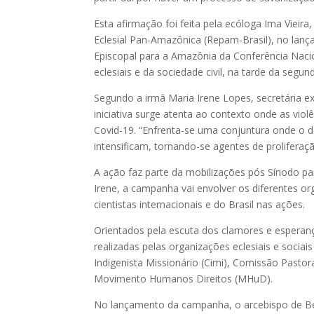
Esta afirmação foi feita pela ecóloga Ima Viei
Eclesial Pan-Amazônica (Repam-Brasil), no la
Episcopal para a Amazônia da Conferência Naci
eclesiais e da sociedade civil, na tarde da segund
Segundo a irmã Maria Irene Lopes, secretária e
iniciativa surge atenta ao contexto onde as vio
Covid-19. “Enfrenta-se uma conjuntura onde o 
intensificam, tornando-se agentes de prolifera
A ação faz parte da mobilizações pós Sínodo p
Irene, a campanha vai envolver os diferentes or
cientistas internacionais e do Brasil nas ações.
Orientados pela escuta dos clamores e esperanç
realizadas pelas organizações eclesiais e soci
Indigenista Missionário (Cimi), Comissão Pastor
Movimento Humanos Direitos (MHuD).
No lançamento da campanha, o arcebispo de Bel