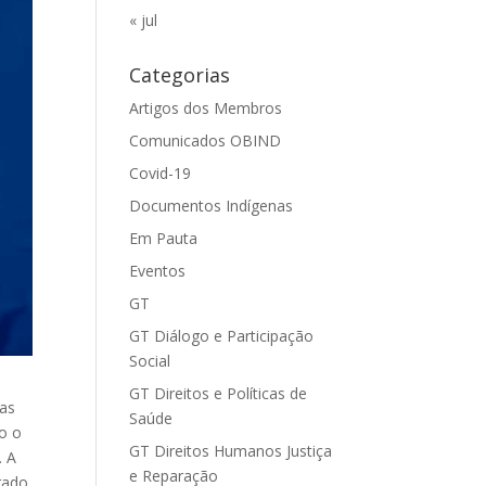
« jul
Categorias
Artigos dos Membros
Comunicados OBIND
Covid-19
Documentos Indígenas
Em Pauta
Eventos
GT
GT Diálogo e Participação
Social
GT Direitos e Políticas de
ias
Saúde
do o
GT Direitos Humanos Justiça
. A
e Reparação
rado.