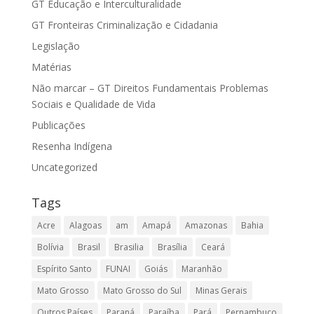
GT Educação e Interculturalidade
GT Fronteiras Criminalização e Cidadania
Legislação
Matérias
Não marcar – GT Direitos Fundamentais Problemas
Sociais e Qualidade de Vida
Publicações
Resenha Indígena
Uncategorized
Tags
Acre
Alagoas
am
Amapá
Amazonas
Bahia
Bolívia
Brasil
Brasilia
Brasília
Ceará
Espírito Santo
FUNAI
Goiás
Maranhão
Mato Grosso
Mato Grosso do Sul
Minas Gerais
Outros Países
Paraná
Paraíba
Pará
Pernambuco