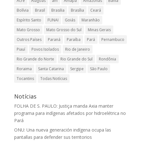
Acre
Alagoas
am
Amapá
Amazonas
Bahia
Bolívia
Brasil
Brasilia
Brasília
Ceará
Espírito Santo
FUNAI
Goiás
Maranhão
Mato Grosso
Mato Grosso do Sul
Minas Gerais
Outros Países
Paraná
Paraíba
Pará
Pernambuco
Piauí
Povos Isolados
Rio de Janeiro
Rio Grande do Norte
Rio Grande do Sul
Rondônia
Roraima
Santa Catarina
Sergipe
São Paulo
Tocantins
Todas Notícias
Notícias
FOLHA DE S. PAULO: Justiça manda Axia manter
programa para indígenas afetados por hidroelétrica no
Pará
ONU: Una nueva generación indígena ocupa las
pantallas para defender sus territorios