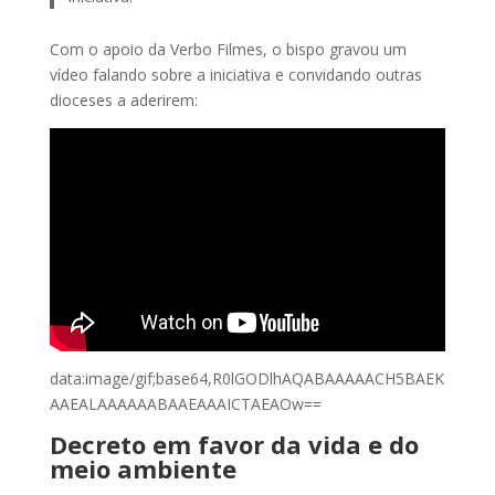
Com o apoio da Verbo Filmes, o bispo gravou um
vídeo falando sobre a iniciativa e convidando outras
dioceses a aderirem:
data:image/gif;base64,R0lGODlhAQABAAAAACH5BAEK
AAEALAAAAAABAAEAAAICTAEAOw==
Decreto em favor da vida e do
meio ambiente