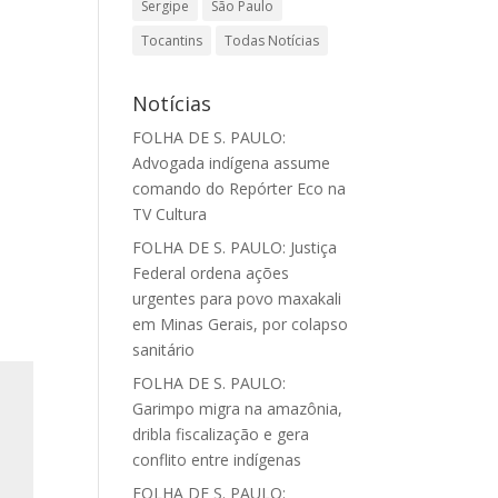
Sergipe
São Paulo
Tocantins
Todas Notícias
Notícias
FOLHA DE S. PAULO:
Advogada indígena assume
comando do Repórter Eco na
TV Cultura
FOLHA DE S. PAULO: Justiça
Federal ordena ações
urgentes para povo maxakali
em Minas Gerais, por colapso
sanitário
FOLHA DE S. PAULO:
Garimpo migra na amazônia,
dribla fiscalização e gera
conflito entre indígenas
FOLHA DE S. PAULO: