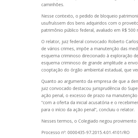
caminhões.
Nesse contexto, o pedido de bloqueio patrimoni
usufruíssem dos bens adquiridos com o proveit
patrimônio público federal, avaliado em R$ 500 
O relator, juiz federal convocado Roberto Carlo
de vários crimes, impõe a manutenção das medid
esquema criminoso direcionado à exploração de m
esquema criminoso de grande amplitude a envolve
cooptação do órgão ambiental estadual, que ve
Quanto ao argumento da empresa de que a demor
juiz convocado destacou jurisprudência do Supe
ação penal, o excesso de prazo na manutenção d
“com a oferta da inicial acusatória e o recebim
para o início da ação penal”, concluiu o relator.
Nesses termos, o Colegiado negou provimento 
Processo nº: 0000435-97.2015.4.01.4101/RO