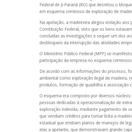
Federal de Ji-Paraná (RO) que decretou o bloque
em esquema criminoso de exploração de madeira
Na apelação, a madeireira alegou violação aos pr
Constituição Federal, visto que os bens estav
concluídas as investigações e sequer um dos a
desbloqueio da interrupção das atividades empre
O Ministério Público Federal (MPF) se manifest
participação da empresa no esquema criminoso d
De acordo com as informações do processo, foi 
ambiental como exploração ilegal de madeira, r
produtos, formação de quadrilha e associação c
O esquema era composto por diversos núcleos 
pessoas dedicadas à operacionalização de extraç
exploração indevida, mediante pagamento de va
que vendiam créditos para tornar lícita a madei
estadual que emitiam planos de manejos de legal
elas a apelante, que demonstravam grande cap