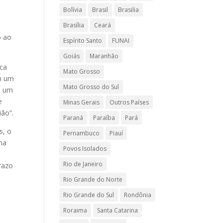
Bolívia
Brasil
Brasilia
Brasília
Ceará
o ao
Espírito Santo
FUNAI
Goiás
Maranhão
ica
Mato Grosso
am um
Mato Grosso do Sul
de um
e
Minas Gerais
Outros Países
ão”.
Paraná
Paraíba
Pará
s, o
Pernambuco
Piauí
uma
Povos Isolados
,
Rio de Janeiro
razo
Rio Grande do Norte
Rio Grande do Sul
Rondônia
Roraima
Santa Catarina