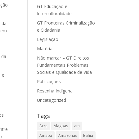
ação
GT Educação e
Interculturalidade
GT Fronteiras Criminalização
º da
e Cidadania
ssem
Legislação
Matérias
a da
Não marcar – GT Direitos
Fundamentais Problemas
Sociais e Qualidade de Vida
l e
Publicações
Resenha Indígena
Uncategorized
Tags
os
Acre
Alagoas
am
ntre
Amapá
Amazonas
Bahia
5