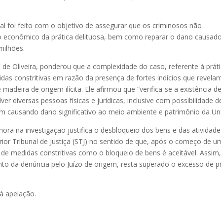
al foi feito com o objetivo de assegurar que os criminosos não
o econômico da prática delituosa, bem como reparar o dano causad
milhões.
s de Oliveira, ponderou que a complexidade do caso, referente à prát
as constritivas em razão da presença de fortes indícios que revel
adeira de origem ilícita. Ele afirmou que “verifica-se a existência 
r diversas pessoas físicas e jurídicas, inclusive com possibilidade d
m causando dano significativo ao meio ambiente e patrimônio da Uni
a na investigação justifica o desbloqueio dos bens e das atividade
rior Tribunal de Justiça (STJ) no sentido de que, após o começo de 
e medidas constritivas como o bloqueio de bens é aceitável. Assim
ento da denúncia pelo Juízo de origem, resta superado o excesso de p
à apelação.