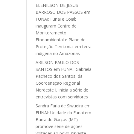
ELENILSON DE JESUS
BARROSO DOS PASSOS
em
FUNAI: Funai e Coiab
inauguram Centro de
Monitoramento
Etnoambiental e Plano de
Proteção Territorial em terra
indígena no Amazonas
ARILSON PAULO DOS
SANTOS
em
FUNAI: Gabriela
Pacheco dos Santos, da
Coordenação Regional
Nordeste I, inicia a série de
entrevistas com servidores
Sandra Faria de Siwueira
em
FUNAI: Unidade da Funai em
Barra do Garças (MT)
promove série de ações
voltadas ao povo Xavante