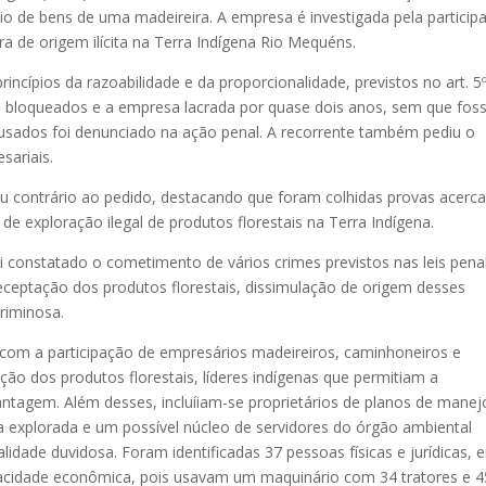
io de bens de uma madeireira. A empresa é investigada pela particip
 de origem ilícita na Terra Indígena Rio Mequéns.
incípios da razoabilidade e da proporcionalidade, previstos no art. 5
am bloqueados e a empresa lacrada por quase dois anos, sem que fo
cusados foi denunciado na ação penal. A recorrente também pediu o
sariais.
ou contrário ao pedido, destacando que foram colhidas provas acerc
e exploração ilegal de produtos florestais na Terra Indígena.
constatado o cometimento de vários crimes previstos nas leis pena
eceptação dos produtos florestais, dissimulação de origem desses
riminosa.
com a participação de empresários madeireiros, caminhoneiros e
ão dos produtos florestais, líderes indígenas que permitiam a
ntagem. Além desses, incluíiam-se proprietários de planos de manej
ra explorada e um possível núcleo de servidores do órgão ambiental
idade duvidosa. Foram identificadas 37 pessoas físicas e jurídicas, e
acidade econômica, pois usavam um maquinário com 34 tratores e 4