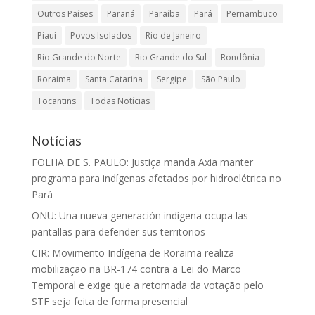
Outros Países
Paraná
Paraíba
Pará
Pernambuco
Piauí
Povos Isolados
Rio de Janeiro
Rio Grande do Norte
Rio Grande do Sul
Rondônia
Roraima
Santa Catarina
Sergipe
São Paulo
Tocantins
Todas Notícias
Notícias
FOLHA DE S. PAULO: Justiça manda Axia manter
programa para indígenas afetados por hidroelétrica no
Pará
ONU: Una nueva generación indígena ocupa las
pantallas para defender sus territorios
CIR: Movimento Indígena de Roraima realiza
mobilização na BR-174 contra a Lei do Marco
Temporal e exige que a retomada da votação pelo
STF seja feita de forma presencial