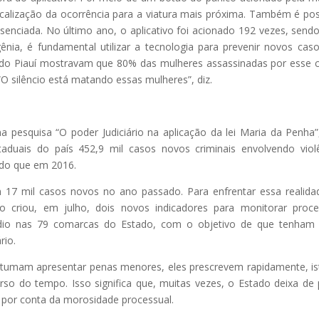
calização da ocorrência para a viatura mais próxima. Também é pos
senciada. No último ano, o aplicativo foi acionado 192 vezes, send
nia, é fundamental utilizar a tecnologia para prevenir novos cas
o do Piauí mostravam que 80% das mulheres assassinadas por esse 
O silêncio está matando essas mulheres”, diz.
pesquisa “O poder Judiciário na aplicação da lei Maria da Penha
taduais do país 452,9 mil casos novos criminais envolvendo viol
 do que em 2016.
 17 mil casos novos no ano passado. Para enfrentar essa realida
o criou, em julho, dois novos indicadores para monitorar proc
icídio nas 79 comarcas do Estado, com o objetivo de que tenha
rio.
tumam apresentar penas menores, eles prescrevem rapidamente, is
urso do tempo. Isso significa que, muitas vezes, o Estado deixa de 
 por conta da morosidade processual.