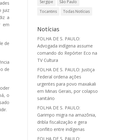
Sergipe
São Paulo
dades
 juiz
Tocantins
Todas Notícias
diz a
er em
Notícias
FOLHA DE S. PAULO:
de de
Advogada indígena assume
comando do Repórter Eco na
TV Cultura
ência
ão de
FOLHA DE S. PAULO: Justiça
Federal ordena ações
urgentes para povo maxakali
Poder
em Minas Gerais, por colapso
bá, o
sanitário
isado
FOLHA DE S. PAULO:
dir.
Garimpo migra na amazônia,
dribla fiscalização e gera
conflito entre indígenas
FOLHA DE S. PAULO: