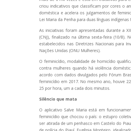
criou indicativos que classificam por cores o 
doméstica e acelera os julgamentos de feminicí
Lei Maria da Penha para duas línguas indígenas 
As iniciativas foram apresentadas durante a X
(CNJ), finalizado na última sexta-feira (10/8)
estabelecidos nas Diretrizes Nacionais para Inv
Nações Unidas (ONU Mulheres).
O feminicídio, modalidade de homicídio qualif
contra mulheres quando há violência doméstic
acordo com dados divulgados pelo Fórum Brasi
feminicídio em 2017. No mesmo ano, houve 221.2
25 por hora, um a cada dois minutos.
Silêncio que mata
O aplicativo Salve Maria está em funcioname
feminicídio que chocou o país: o estupro cole
ser atirada de um penhasco em Castelo do Piauí
de polícia do Piauí, Eugênia Monteiro, idealiz