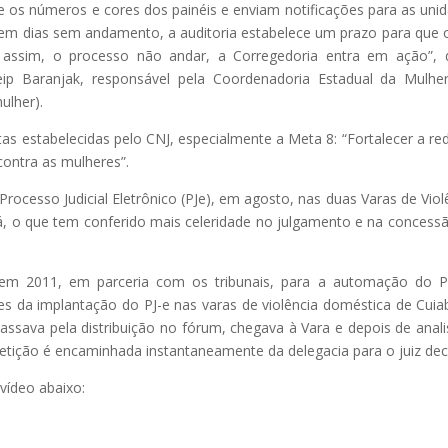
os números e cores dos painéis e enviam notificações para as uni
cem dias sem andamento, a auditoria estabelece um prazo para que o
a assim, o processo não andar, a Corregedoria entra em ação”, 
ip Baranjak, responsável pela Coordenadoria Estadual da Mulh
ulher).
s estabelecidas pelo CNJ, especialmente a Meta 8: “Fortalecer a re
contra as mulheres”.
 Processo Judicial Eletrônico (PJe), em agosto, nas duas Varas de Viol
á, o que tem conferido mais celeridade no julgamento e na concess
 em 2011, em parceria com os tribunais, para a automação do 
tes da implantação do PJ-e nas varas de violência doméstica de Cuia
passava pela distribuição no fórum, chegava à Vara e depois de anal
etição é encaminhada instantaneamente da delegacia para o juiz deci
vídeo abaixo: