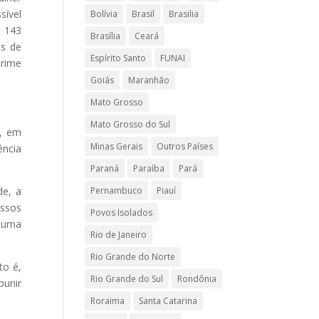
sível
Bolívia
Brasil
Brasilia
o 143
Brasília
Ceará
os de
Espírito Santo
FUNAI
crime
Goiás
Maranhão
Mato Grosso
Mato Grosso do Sul
”, em
Minas Gerais
Outros Países
ência
Paraná
Paraíba
Pará
Pernambuco
Piauí
de, a
essos
Povos Isolados
m uma
Rio de Janeiro
Rio Grande do Norte
to é,
Rio Grande do Sul
Rondônia
punir
Roraima
Santa Catarina