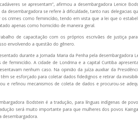
adáveres se apresentam”, afirmou a desembargadora Lenice Bods
se da desembargadora se refere à dificuldade, tanto nas delegacias q
car os crimes como feminicídio, tendo em vista que a lei que o estabe
ratado apenas como homicídio de maneira geral.
balho de capacitação com os próprios escrivães de justiça par
esso envolvendo a questão do gênero.
resentado durante a Jornada Maria da Penha pela desembargadora L
 de feminicídio. A cidade de Londrina e a capital Curitiba apresen
esentavam nenhum caso. Na opinião da juíza auxiliar da Presidênc
têm se esforçado para coletar dados fidedignos e retirar da invisibil
morou e refinou mecanismos de coleta de dados e procurou-se adeq
embargadora Bodstein é a tradução, para línguas indígenas de pov
 tradução será muito importante para que mulheres dos povos Kaing
z a desembargadora.