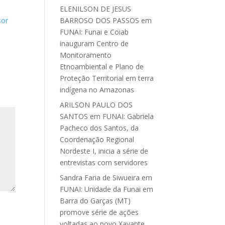
ELENILSON DE JESUS
BARROSO DOS PASSOS
em
sor
FUNAI: Funai e Coiab
inauguram Centro de
Monitoramento
Etnoambiental e Plano de
Proteção Territorial em terra
indígena no Amazonas
ARILSON PAULO DOS
SANTOS
em
FUNAI: Gabriela
Pacheco dos Santos, da
Coordenação Regional
Nordeste I, inicia a série de
entrevistas com servidores
Sandra Faria de Siwueira
em
FUNAI: Unidade da Funai em
Barra do Garças (MT)
promove série de ações
voltadas ao povo Xavante