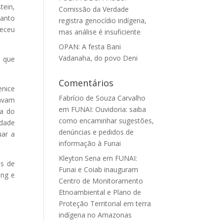
tein,
Comissão da Verdade
uanto
registra genocídio indígena,
leceu
mas análise é insuficiente
OPAN: A festa Bani
Vadanaha, do povo Deni
a que
Comentários
enice
Fabrício de Souza Carvalho
tavam
em
FUNAI: Ouvidoria: saiba
ia do
como encaminhar sugestões,
idade
denúncias e pedidos de
uar a
informação à Funai
Kleyton Sena
em
FUNAI:
os de
Funai e Coiab inauguram
ang e
Centro de Monitoramento
Etnoambiental e Plano de
Proteção Territorial em terra
indígena no Amazonas