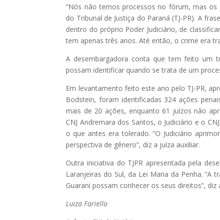
“Nós não temos processos no fórum, mas os c
do Tribunal de Justiça do Paraná (TJ-PR). A fra
dentro do próprio Poder Judiciário, de classifi
tem apenas três anos. Até então, o crime era t
A desembargadora conta que tem feito um tra
possam identificar quando se trata de um proc
Em levantamento feito este ano pelo TJ-PR, ap
Bodstein, foram identificadas 324 ações penais
mais de 20 ações, enquanto 61 juízos não apr
CNJ Andremara dos Santos, o Judiciário e o CNJ 
o que antes era tolerado. “O Judiciário apri
perspectiva de gênero”, diz a juíza auxiliar.
Outra iniciativa do TJPR apresentada pela des
Laranjeiras do Sul, da Lei Maria da Penha. “A
Guarani possam conhecer os seus direitos”, di
Luiza Fariello