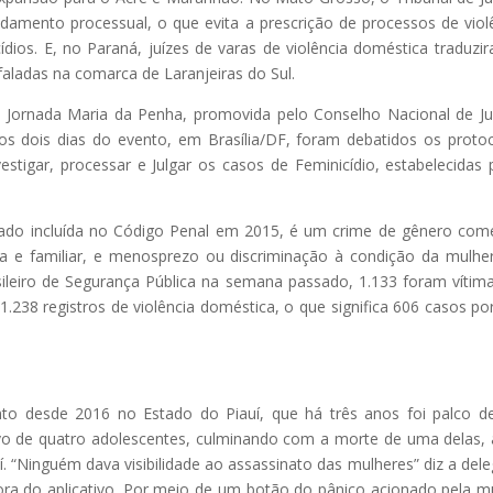
andamento processual, o que evita a prescrição de processos de viol
dios. E, no Paraná, juízes de varas de violência doméstica traduzi
faladas na comarca de Laranjeiras do Sul.
II Jornada Maria da Penha, promovida pelo Conselho Nacional de Ju
. Nos dois dias do evento, em Brasília/DF, foram debatidos os proto
estigar, processar e Julgar os casos de Feminicídio, estabelecidas 
icado incluída no Código Penal em 2015, é um crime de gênero com
a e familiar, e menosprezo ou discriminação à condição da mulhe
leiro de Segurança Pública na semana passado, 1.133 foram vítim
38 registros de violência doméstica, o que significa 606 casos por
nto desde 2016 no Estado do Piauí, que há três anos foi palco 
tivo de quatro adolescentes, culminando com a morte de uma delas,
. “Ninguém dava visibilidade ao assassinato das mulheres” diz a del
adora do aplicativo. Por meio de um botão do pânico acionado pela m