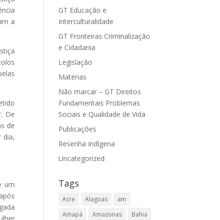
GT Educação e
ência
Interculturalidade
ram a
GT Fronteiras Criminalização
e Cidadania
stiça
Legislação
colos
pelas
Matérias
Não marcar – GT Direitos
Fundamentais Problemas
etido
Sociais e Qualidade de Vida
r. De
as de
Publicações
 dia,
Resenha Indígena
Uncategorized
Tags
de um
 após
Acre
Alagoas
am
egada
Amapá
Amazonas
Bahia
ulher