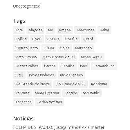
Uncategorized
Tags
Acre
Alagoas
am
Amapá
Amazonas
Bahia
Bolívia
Brasil
Brasilia
Brasília
Ceará
Espírito Santo
FUNAI
Goiás
Maranhão
Mato Grosso
Mato Grosso do Sul
Minas Gerais
Outros Países
Paraná
Paraíba
Pará
Pernambuco
Piauí
Povos Isolados
Rio de Janeiro
Rio Grande do Norte
Rio Grande do Sul
Rondônia
Roraima
Santa Catarina
Sergipe
São Paulo
Tocantins
Todas Notícias
Notícias
FOLHA DE S. PAULO: Justiça manda Axia manter