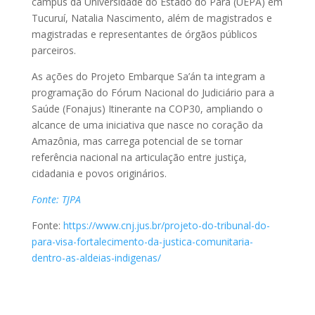
campus da Universidade do Estado do Pará (UEPA) em
Tucuruí, Natalia Nascimento, além de magistrados e
magistradas e representantes de órgãos públicos
parceiros.
As ações do Projeto Embarque Sa’án ta integram a
programação do Fórum Nacional do Judiciário para a
Saúde (Fonajus) Itinerante na COP30, ampliando o
alcance de uma iniciativa que nasce no coração da
Amazônia, mas carrega potencial de se tornar
referência nacional na articulação entre justiça,
cidadania e povos originários.
Fonte: TJPA
Fonte:
https://www.cnj.jus.br/projeto-do-tribunal-do-
para-visa-fortalecimento-da-justica-comunitaria-
dentro-as-aldeias-indigenas/