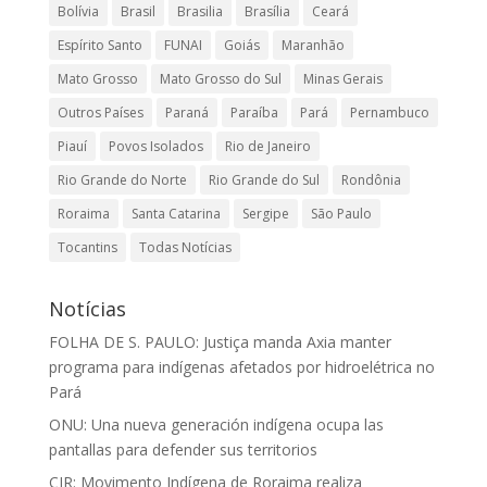
Bolívia
Brasil
Brasilia
Brasília
Ceará
Espírito Santo
FUNAI
Goiás
Maranhão
Mato Grosso
Mato Grosso do Sul
Minas Gerais
Outros Países
Paraná
Paraíba
Pará
Pernambuco
Piauí
Povos Isolados
Rio de Janeiro
Rio Grande do Norte
Rio Grande do Sul
Rondônia
Roraima
Santa Catarina
Sergipe
São Paulo
Tocantins
Todas Notícias
Notícias
FOLHA DE S. PAULO: Justiça manda Axia manter
programa para indígenas afetados por hidroelétrica no
Pará
ONU: Una nueva generación indígena ocupa las
pantallas para defender sus territorios
CIR: Movimento Indígena de Roraima realiza