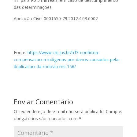
mil para R$ 5 mil reais, em caso de descumprimento
das determinações.
Apelação Cível 0001650-79.2012.4.03.6002
Fonte:
https://www.cnj.jus.br/trf3-confirma-
compensacao-a-indigenas-por-danos-causados-pela-
duplicacao-da-rodovia-ms-156/
Enviar Comentário
O seu endereço de e-mail não será publicado.
Campos
obrigatórios são marcados com
*