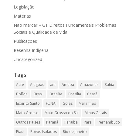
Legislação
Matérias
Não marcar – GT Direitos Fundamentais Problemas
Sociais e Qualidade de Vida
Publicações
Resenha Indígena
Uncategorized
Tags
Acre
Alagoas
am
Amapá
Amazonas
Bahia
Bolívia
Brasil
Brasilia
Brasília
Ceará
Espírito Santo
FUNAI
Goiás
Maranhão
Mato Grosso
Mato Grosso do Sul
Minas Gerais
Outros Países
Paraná
Paraíba
Pará
Pernambuco
Piauí
Povos Isolados
Rio de Janeiro