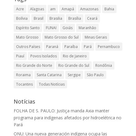
Acre
Alagoas
am
Amapá
Amazonas
Bahia
Bolívia
Brasil
Brasilia
Brasília
Ceará
Espírito Santo
FUNAI
Goiás
Maranhão
Mato Grosso
Mato Grosso do Sul
Minas Gerais
Outros Países
Paraná
Paraíba
Pará
Pernambuco
Piauí
Povos Isolados
Rio de Janeiro
Rio Grande do Norte
Rio Grande do Sul
Rondônia
Roraima
Santa Catarina
Sergipe
São Paulo
Tocantins
Todas Notícias
Notícias
FOLHA DE S. PAULO: Justiça manda Axia manter
programa para indígenas afetados por hidroelétrica no
Pará
ONU: Una nueva generación indígena ocupa las